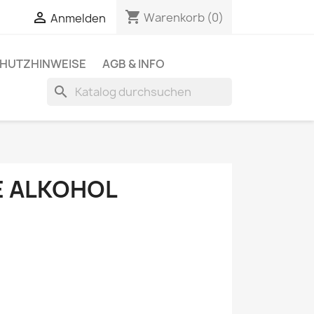
shopping_cart

Warenkorb
(0)
Anmelden
HUTZHINWEISE
AGB & INFO
search
E ALKOHOL