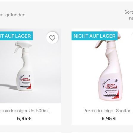
Sort
ikel gefunden
n
HT AUF LAGER
NICHT AUF LAGER
favorite_border
Vorschau
Vorschau


eroxidreiniger Uni 500ml...
Peroxidreiniger Sanitär..
6,95 €
6,95 €