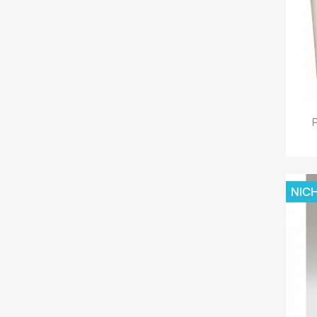
P
NIC