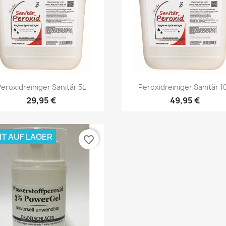
Vorschau
Vorschau


eroxidreiniger Sanitär 5L
Peroxidreiniger Sanitär 1
29,95 €
49,95 €
HT AUF LAGER
favorite_border