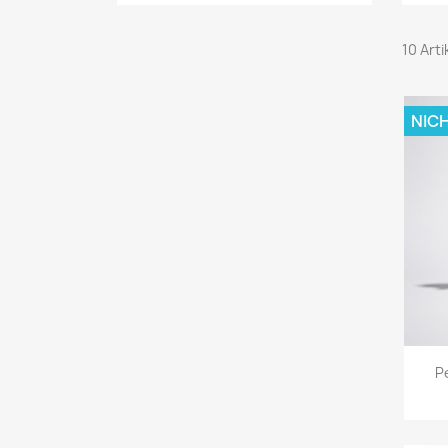
10 Art
NIC
P