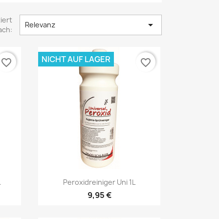
iert

Relevanz
ach:
NICHT AUF LAGER
favorite_border
favorite_border
Vorschau

.
Peroxidreiniger Uni 1L
9,95 €