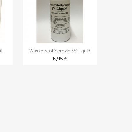
Vorschau

0L
Wasserstoffperoxid 3% Liquid
6,95 €