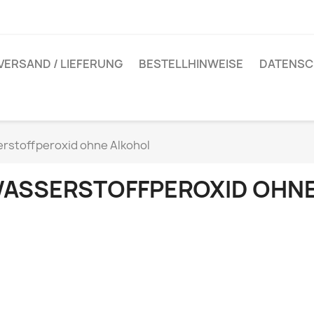
VERSAND / LIEFERUNG
BESTELLHINWEISE
DATENSC
rstoffperoxid ohne Alkohol
ASSERSTOFFPEROXID OHN