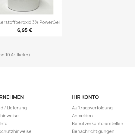
Vorschau

erstoffperoxid 3% PowerGel
6,95 €
von 10 Artikel(n)
RNEHMEN
IHR KONTO
d / Lieferung
Auftragsverfolgung
lhinweise
Anmelden
Info
Benutzerkonto erstellen
schutzhinweise
Benachrichtigungen