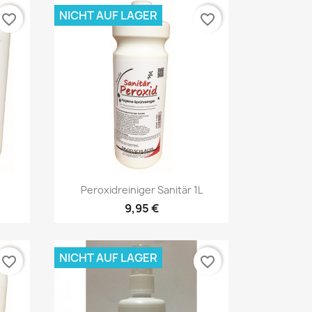
NICHT AUF LAGER
favorite_border
favorite_border
Vorschau

Peroxidreiniger Sanitär 1L
9,95 €
NICHT AUF LAGER
favorite_border
favorite_border