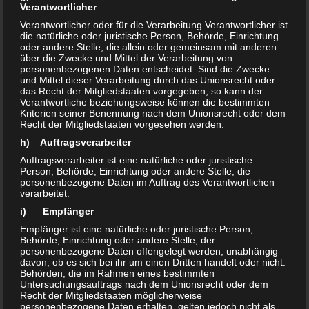
Verantwortlicher
Desinfektionsmittel (Gehalt >60%) im sauren Milieu
Verantwortlicher oder für die Verarbeitung Verantwortlicher ist
grundsätzlich wirkungsvoll sind, kann aufgrund des
die natürliche oder juristische Person, Behörde, Einrichtung
möglichen
Verdünnungseffektes
aber kein reines Alkohol-
oder andere Stelle, die allein oder gemeinsam mit anderen
über die Zwecke und Mittel der Verarbeitung von
Desinfektionsmittel zum Einsatz kommen. Darüber hinaus
personenbezogenen Daten entscheidet. Sind die Zwecke
sind solche Produkte entzündlich und explosiv, so dass hier
und Mittel dieser Verarbeitung durch das Unionsrecht oder
das Recht der Mitgliedstaaten vorgegeben, so kann der
nur
kleine Flächen
bis max. 2 Quadratmetern für eine
Verantwortliche beziehungsweise können die bestimmten
Desinfektionsmaßnahme in Frage kommen.
Rein
Kriterien seiner Benennung nach dem Unionsrecht oder dem
Recht der Mitgliedstaaten vorgesehen werden.
alkoholische Produkte erfassen nicht alle Arten von Erregern
,
so dass hier eine
h) Auftragsverarbeiter
eingeschränkte Wirksamkeit
vorliegt.
Auftragsverarbeiter ist eine natürliche oder juristische
Person, Behörde, Einrichtung oder andere Stelle, die
Fazit:
personenbezogene Daten im Auftrag des Verantwortlichen
verarbeitet.
der Anwender hat sich kundig zu machen, welche
i) Empfänger
Hygienemaßnahmen für seinen (öffentlichen) Bereich
Empfänger ist eine natürliche oder juristische Person,
notwendig sind und muss in Eigenverantwortung ggfs.
Behörde, Einrichtung oder andere Stelle, der
Hygiene-, Desinfektions- und Schulungspläne erarbeiten.
personenbezogene Daten offengelegt werden, unabhängig
davon, ob es sich bei ihr um einen Dritten handelt oder nicht.
Behörden, die im Rahmen eines bestimmten
Untersuchungsauftrags nach dem Unionsrecht oder dem
siehe auch:
Recht der Mitgliedstaaten möglicherweise
personenbezogene Daten erhalten, gelten jedoch nicht als