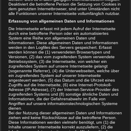
◦ „wirkt gegen Pilze“
Deaktiviert die betroffene Person die Setzung von Cookies in
dem genutzten Internetbrowser, sind unter Umständen nicht
alle Funktionen unserer Internetseite vollumfänglich nutzbar.
In diesem Fall ist regelmäßig eine Einordnung als
Erfassung von allgemeinen Daten und Informationen
Biozidprodukt zu prüfen.
Die Internetseite erfasst mit jedem Aufruf der Internetseite
Bei der behördlichen Bewertung wird insbesondere auf
durch eine betroffene Person oder ein automatisiertes
folgende Aspekte geschaut:
System eine Reihe von allgemeinen Daten und
Informationen. Diese allgemeinen Daten und Informationen
1. Welche Wirkstoffe enthalten sind.
werden in den Logfiles des Servers gespeichert. Erfasst
2. Welche Wirkungen auf Etikett, Werbung und
werden können die (1) verwendeten Browsertypen und
Versionen, (2) das vom zugreifenden System verwendete
Sicherheitsdatenblatt beansprucht werden.
Betriebssystem, (3) die Internetseite, von welcher ein
3. Welcher Verwendungszweck angegeben ist.
zugreifendes System auf unsere Internetseite gelangt
(sogenannte Referrer), (4) die Unterwebseiten, welche über
ein zugreifendes System auf unserer Internetseite
angesteuert werden, (5) das Datum und die Uhrzeit eines
Ein Produkt kann daher „Hygienereiniger“ heißen und kein
Zugriffs auf die Internetseite, (6) eine Internet-Protokoll-
Biozid sein, während ein anderes Produkt mit derselben
Adresse (IP-Adresse), (7) der Internet-Service-Provider des
zugreifenden Systems und (8) sonstige ähnliche Daten und
Bezeichnung aufgrund seiner ausgelobten
Informationen, die der Gefahrenabwehr im Falle von
Desinfektionswirkung ein Biozidprodukt (Produktart 2 oder 4,
Angriffen auf unsere informationstechnologischen Systeme
dienen.
je nach Anwendung) ist.
Bei der Nutzung dieser allgemeinen Daten und Informationen
ziehen wird keine Rückschlüsse auf die betroffene Person.
Diese Informationen werden vielmehr benötigt, um (1) die
Danke für die Info!
Inhalte unserer Internetseite korrekt auszuliefern, (2) die