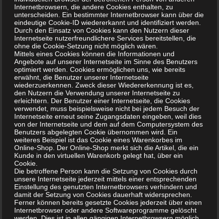
Internetbrowsern, die andere Cookies enthalten, zu
Nach der europäischen Biozidverordnung (EU) Nr. 528/2012
unterscheiden. Ein bestimmter Internetbrowser kann über die
gilt ein Produkt als Biozidprodukt, wenn es dazu bestimmt
eindeutige Cookie-ID wiedererkannt und identifiziert werden.
Durch den Einsatz von Cookies kann den Nutzern dieser
ist, Schadorganismen (z. B. Bakterien, Viren, Pilze) durch
Internetseite nutzerfreundlichere Services bereitstellen, die
chemische oder biologische Wirkung zu bekämpfen,
ohne die Cookie-Setzung nicht möglich wären.
Mittels eines Cookies können die Informationen und
unschädlich zu machen oder ihre Wirkung zu verhindern.
Angebote auf unserer Internetseite im Sinne des Benutzers
Daraus folgt:
optimiert werden. Cookies ermöglichen uns, wie bereits
erwähnt, die Benutzer unserer Internetseite
• Ein Hygienereiniger kann ein gewöhnliches
wiederzuerkennen. Zweck dieser Wiedererkennung ist es,
Reinigungsmittel sein, das lediglich Schmutz entfernt und
den Nutzern die Verwendung unserer Internetseite zu
erleichtern. Der Benutzer einer Internetseite, die Cookies
dadurch die Hygiene verbessert. Dann fällt es grundsätzlich
verwendet, muss beispielsweise nicht bei jedem Besuch der
unter die Regelungen für Reinigungsmittel, nicht unter die
Internetseite erneut seine Zugangsdaten eingeben, weil dies
von der Internetseite und dem auf dem Computersystem des
Biozidverordnung.
Benutzers abgelegten Cookie übernommen wird. Ein
• Ein Hygienereiniger kann zugleich ein Desinfektionsmittel
weiteres Beispiel ist das Cookie eines Warenkorbes im
Online-Shop. Der Online-Shop merkt sich die Artikel, die ein
bzw. Biozidprodukt sein, wenn mit antimikrobiellen
Kunde in den virtuellen Warenkorb gelegt hat, über ein
Wirkungen geworben wird, etwa:
Cookie.
Die betroffene Person kann die Setzung von Cookies durch
◦ „bakterizid“
unsere Internetseite jederzeit mittels einer entsprechenden
◦ „viruzid“
Einstellung des genutzten Internetbrowsers verhindern und
damit der Setzung von Cookies dauerhaft widersprechen.
◦ „tötet 99,9 % der Bakterien“
Ferner können bereits gesetzte Cookies jederzeit über einen
◦ „desinfiziert“
Internetbrowser oder andere Softwareprogramme gelöscht
werden. Dies ist in allen gängigen Internetbrowsern möglich.