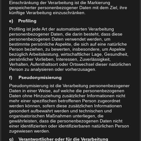
Einschränkung der Verarbeitung ist die Markierung
(Chlorbleiche) und
Wasserstoffperoxid (H2O2)
gespeicherter personenbezogener Daten mit dem Ziel, ihre
/
Peressigsäure (PES)
, abhängig von der Konzentration und
künftige Verarbeitung einzuschränken.
Einwirkungsdauer.
e) Profiling
Profiling ist jede Art der automatisierten Verarbeitung
personenbezogener Daten, die darin besteht, dass diese
Der Anwender hat also dafür Sorge zu tragen, dass genau
personenbezogenen Daten verwendet werden, um
bestimmte persönliche Aspekte, die sich auf eine natürliche
für seine Bedürfnisse das passende Produkt in
Person beziehen, zu bewerten, insbesondere, um Aspekte
angegebener Konzentration, Verweilzeit und Anwendung
bezüglich Arbeitsleistung, wirtschaftlicher Lage, Gesundheit,
persönlicher Vorlieben, Interessen, Zuverlässigkeit,
zum Einsatz kommt.
Verhalten, Aufenthaltsort oder Ortswechsel dieser natürlichen
Person zu analysieren oder vorherzusagen.
Darüber hinaus muss bekannt sein, in welchem
f) Pseudonymisierung
pH-Bereich
das geeignete Biozid hohe, bzw. niedrige oder auch keine
Pseudonymisierung ist die Verarbeitung personenbezogener
Daten in einer Weise, auf welche die personenbezogenen
Wirksamkeit
mehr zeigt.
Beispielsweise sollte in einem
Daten ohne Hinzuziehung zusätzlicher Informationen nicht
Schwimmbad- oder Duschbereich, der zuvor mit sauren
mehr einer spezifischen betroffenen Person zugeordnet
werden können, sofern diese zusätzlichen Informationen
Kalkreinigern gesäubert wurde, kein Biozid zum Einsatz
gesondert aufbewahrt werden und technischen und
kommen, welches im sauren pH-Milieu (<pH7) unwirksam ist
organisatorischen Maßnahmen unterliegen, die
gewährleisten, dass die personenbezogenen Daten nicht
(z.B. Chlorbleiche, quartäre Ammoniumverbindungen).
einer identifizierten oder identifizierbaren natürlichen Person
Das brauchbarste Biozid wäre hier ein
Wasserstoffperoxid/
zugewiesen werden.
Peressigsäure
-Produkt. Auch wenn alkoholische
g) Verantwortlicher oder für die Verarbeitung