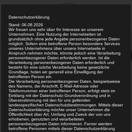
Skip
to
content
Datenschutzerklärung
Stand: 06.08.2026
Wir freuen uns sehr über Ihr Interesse an unserem
Unternehmen. Eine Nutzung der Internetseiten ist
grundsätzlich ohne jede Angabe personenbezogener Daten
möglich. Sofern eine betroffene Person besondere Services
unseres Unternehmens über unsere Internetseite in
Anspruch nehmen möchte, könnte jedoch eine Verarbeitung
personenbezogener Daten erforderlich werden. Ist die
Verarbeitung personenbezogener Daten erforderlich und
Auswahl von
besteht für eine solche Verarbeitung keine gesetzliche
Grundlage, holen wir generell eine Einwilligung der
betroffenen Person ein.
Desinfektionsmitteln
Die Verarbeitung personenbezogener Daten, beispielsweise
des Namens, der Anschrift, E-Mail-Adresse oder
Telefonnummer einer betroffenen Person, erfolgt stets im
Die grundsätzliche Problematik bei der
Auswahl eines
Einklang mit der Datenschutz-Grundverordnung und in
geeigneten Desinfektionsmittels
aus der Vielzahl der
Übereinstimmung mit den für uns geltenden
landesspezifischen Datenschutzbestimmungen. Mittels dieser
verfügbaren Produkte ist bereits dadurch gegeben, dass
Datenschutzerklärung möchte unser Unternehmen die
die Hersteller solcher Produkte ihre
Vorauswahl von
Öffentlichkeit über Art, Umfang und Zweck der von uns
erhobenen, genutzten und verarbeiteten
Biozidwirkstoffen
für ihr eigenes Desinfektionsprodukt
personenbezogenen Daten informieren. Ferner werden
schon getroffen haben.
betroffene Personen mittels dieser Datenschutzerklärung