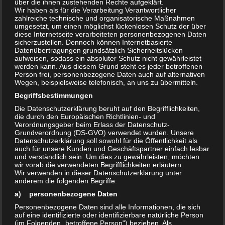
über die ihnen zustehenden Rechte aufgeklärt.
Der Anwender kann nur noch ein fertig formuliertes Produkt
Wir haben als für die Verarbeitung Verantwortlicher
kaufen und sich möglichst an die Anwendungsvorschriften
zahlreiche technische und organisatorische Maßnahmen
umgesetzt, um einen möglichst lückenlosen Schutz der über
des Herstellers halten.
diese Internetseite verarbeiteten personenbezogenen Daten
sicherzustellen. Dennoch können Internetbasierte
Datenübertragungen grundsätzlich Sicherheitslücken
Dazu muss zunächst abgeklärt werden, welche möglichen
aufweisen, sodass ein absoluter Schutz nicht gewährleistet
werden kann. Aus diesem Grund steht es jeder betroffenen
(pathogenen) Erreger auf welchen Flächen auftreten
Person frei, personenbezogene Daten auch auf alternativen
können. Dann muss entschieden werden, ob das
Wegen, beispielsweise telefonisch, an uns zu übermitteln.
Desinfektionsmittel:
Begriffsbestimmungen
Die Datenschutzerklärung beruht auf den Begrifflichkeiten,
die durch den Europäischen Richtlinien- und
– bakterizid,
Verordnungsgeber beim Erlass der Datenschutz-
– viruzid,
Grundverordnung (DS-GVO) verwendet wurden. Unsere
Datenschutzerklärung soll sowohl für die Öffentlichkeit als
– fungizid,
auch für unsere Kunden und Geschäftspartner einfach lesbar
– sporizid
und verständlich sein. Um dies zu gewährleisten, möchten
wir vorab die verwendeten Begrifflichkeiten erläutern.
Wir verwenden in dieser Datenschutzerklärung unter
anderem die folgenden Begriffe:
wirken muss. Die Einteilung der Desinfektionsmittel bzw.
a) personenbezogene Daten
Biozide erfolgt in die Wirkungsbereiche A), B), C, und D):
Personenbezogene Daten sind alle Informationen, die sich
auf eine identifizierte oder identifizierbare natürliche Person
(im Folgenden „betroffene Person") beziehen. Als
A)
zur Abtötung von vegetativen Bakterien