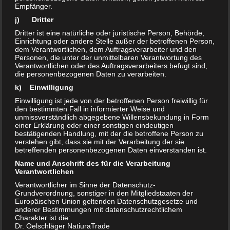
Empfänger.
–
Desinfektionsmittel
j) Dritter
–
Wasserstoffperoxid-Desinfektion
Dritter ist eine natürliche oder juristische Person, Behörde,
–
Peressigsäure-Desinfektion
Einrichtung oder andere Stelle außer der betroffenen Person,
dem Verantwortlichen, dem Auftragsverarbeiter und den
Personen, die unter der unmittelbaren Verantwortung des
Verantwortlichen oder des Auftragsverarbeiters befugt sind,
die personenbezogenen Daten zu verarbeiten.
k) Einwilligung
Hinweis:
Einwilligung ist jede von der betroffenen Person freiwillig für
Reinigungs- und Hygieneprodukte
für den täglichen Einsatz
den bestimmten Fall in informierter Weise und
unmissverständlich abgegebene Willensbekundung in Form
enthalten teilweise bereits standardmäßig geeignete
einer Erklärung oder einer sonstigen eindeutigen
Wirkstoffe, welche die Gefahr der Ausbreitung gefährlicher
bestätigenden Handlung, mit der die betroffene Person zu
verstehen gibt, dass sie mit der Verarbeitung der sie
Erreger verringern helfen können. Für den Hausgebrauch im
betreffenden personenbezogenen Daten einverstanden ist.
Haushalt reichen
alkoholische Reiniger
oder
Peressigsäure-
Name und Anschrift des für die Verarbeitung
haltige
Produkte zur hygienischen Reinigung aus, wobei
Verantwortlichen
Alkohol (70-90%) Wirkungslücken aufweist und nicht alle
Verantwortlicher im Sinne der Datenschutz-
Erreger erfasst. Peressigsäure und Wasserstoffperoxid
Grundverordnung, sonstiger in den Mitgliedstaaten der
Europäischen Union geltenden Datenschutzgesetze und
zeigen hingegen
keine Wirkungslücken
und sind wirksam
anderer Bestimmungen mit datenschutzrechtlichem
gegen Keime, Pilze, Viren, Sporen. Aus diesem Grund
Charakter ist die:
Dr. Oelschläger NatiuraTrade
werden bevorzugt PES-Produkte bei Ausbruch von Seuchen