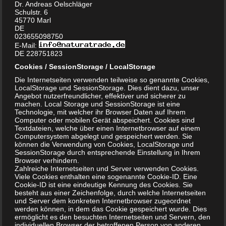
Dr. Andreas Oelschläger
und Epidemien eingesetzt, insbesondere zur
Schulstr. 6
45770 Marl
Dekontaminierungszwecken.
DE
023655098750
E-Mail:
DE 228751823
Cookies / SessionStorage / LocalStorage
Frage an KI-ChatGPT:
Die Internetseiten verwenden teilweise so genannte Cookies,
LocalStorage und SessionStorage. Dies dient dazu, unser
Angebot nutzerfreundlicher, effektiver und sicherer zu
machen. Local Storage und SessionStorage ist eine
Sind Hygienereiniger zwangsläufig als
Technologie, mit welcher ihr Browser Daten auf Ihrem
Computer oder mobilen Gerät abspeichert. Cookies sind
Desinfektionsmittel eingestuft gem. Biozidverordnung?
Textdateien, welche über einen Internetbrowser auf einem
Computersystem abgelegt und gespeichert werden. Sie
können die Verwendung von Cookies, LocalStorage und
Antwort:
SessionStorage durch entsprechende Einstellung in Ihrem
Browser verhindern.
Nein.
Zahlreiche Internetseiten und Server verwenden Cookies.
Hygienereiniger sind nicht zwangsläufig Desinfektionsmittel
Viele Cookies enthalten eine sogenannte Cookie-ID. Eine
Cookie-ID ist eine eindeutige Kennung des Cookies. Sie
im Sinne der Biozidverordnung.
besteht aus einer Zeichenfolge, durch welche Internetseiten
Entscheidend ist nicht die Produktbezeichnung
und Server dem konkreten Internetbrowser zugeordnet
werden können, in dem das Cookie gespeichert wurde. Dies
(„Hygienereiniger“), sondern die Zweckbestimmung und die
ermöglicht es den besuchten Internetseiten und Servern, den
beworbenen Wirkungen.
individuellen Browser der betroffenen Person von anderen