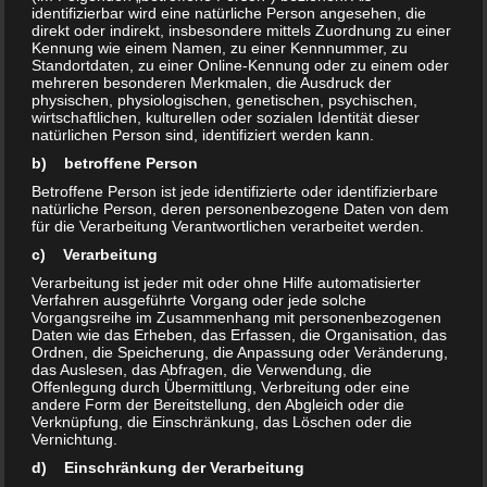
identifizierbar wird eine natürliche Person angesehen, die
einschließlich Mykobakterien sowie von Pilzen
direkt oder indirekt, insbesondere mittels Zuordnung zu einer
Kennung wie einem Namen, zu einer Kennnummer, zu
einschließlich Pilzsporen geeignet
Standortdaten, zu einer Online-Kennung oder zu einem oder
B)
zur Inaktivierung von Viren geeignet
mehreren besonderen Merkmalen, die Ausdruck der
physischen, physiologischen, genetischen, psychischen,
C)
zur Abtötung von Sporen des Erregers des
wirtschaftlichen, kulturellen oder sozialen Identität dieser
Milzbrandes geeignet
natürlichen Person sind, identifiziert werden kann.
D)
zur Abtötung von Sporen der Erreger von Gasödem
b) betroffene Person
und Wundstarrkrampf geeignet (zur Abtötung dieser
Betroffene Person ist jede identifizierte oder identifizierbare
Sporen müssen spezielle Sterilisationsverfahren
natürliche Person, deren personenbezogene Daten von dem
für die Verarbeitung Verantwortlichen verarbeitet werden.
angewendet werden)
c) Verarbeitung
Verarbeitung ist jeder mit oder ohne Hilfe automatisierter
Die
handelsüblichen Desinfektionsmittel
sind sämtlich
Verfahren ausgeführte Vorgang oder jede solche
Vorgangsreihe im Zusammenhang mit personenbezogenen
wirksam im Wirkungsbereich A), wobei hier Ausnahmen
Daten wie das Erheben, das Erfassen, die Organisation, das
bestehen. Beispielsweise weist 75%iger Alkohol
Ordnen, die Speicherung, die Anpassung oder Veränderung,
das Auslesen, das Abfragen, die Verwendung, die
Wirkungslücken bei Pilzsporen und Sporen von Bakterien
Offenlegung durch Übermittlung, Verbreitung oder eine
auf. Die Übergänge und Wirkungslücken sind für jedes
andere Form der Bereitstellung, den Abgleich oder die
Verknüpfung, die Einschränkung, das Löschen oder die
Desinfektionsmittel im Einzelfall abzuklären. Die einzigen
Vernichtung.
handelsüblichen Produkte ohne Wirkungslücke für den
d) Einschränkung der Verarbeitung
Wirkungsbereich A) und B) sind
Natriumhypochlorit