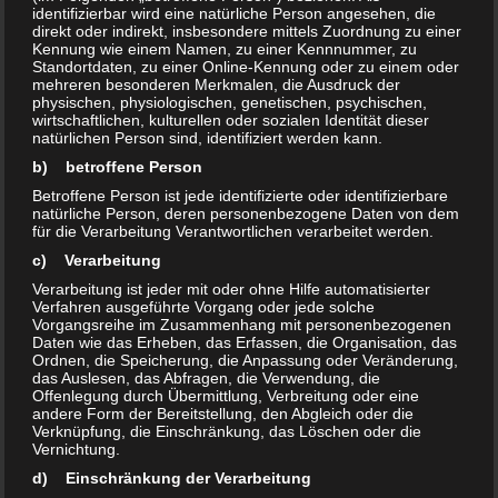
identifizierbar wird eine natürliche Person angesehen, die
direkt oder indirekt, insbesondere mittels Zuordnung zu einer
Kennung wie einem Namen, zu einer Kennnummer, zu
Standortdaten, zu einer Online-Kennung oder zu einem oder
mehreren besonderen Merkmalen, die Ausdruck der
physischen, physiologischen, genetischen, psychischen,
wirtschaftlichen, kulturellen oder sozialen Identität dieser
natürlichen Person sind, identifiziert werden kann.
b) betroffene Person
.
Betroffene Person ist jede identifizierte oder identifizierbare
natürliche Person, deren personenbezogene Daten von dem
für die Verarbeitung Verantwortlichen verarbeitet werden.
c) Verarbeitung
Verarbeitung ist jeder mit oder ohne Hilfe automatisierter
Beratung in Sachen Pferdepflege / Pferdehygiene
Verfahren ausgeführte Vorgang oder jede solche
Vorgangsreihe im Zusammenhang mit personenbezogenen
erfolgt durch:
Daten wie das Erheben, das Erfassen, die Organisation, das
Ordnen, die Speicherung, die Anpassung oder Veränderung,
das Auslesen, das Abfragen, die Verwendung, die
ATH Horsecare
Offenlegung durch Übermittlung, Verbreitung oder eine
andere Form der Bereitstellung, den Abgleich oder die
Thomas Hautkappe
Verknüpfung, die Einschränkung, das Löschen oder die
Wittener Landstr. 21
Vernichtung.
58313 Herdecke
d) Einschränkung der Verarbeitung