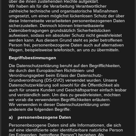
über die ihnen zustehenden Rechte aufgeklärt.
Wir haben als für die Verarbeitung Verantwortlicher
zahlreiche technische und organisatorische Maßnahmen
umgesetzt, um einen möglichst lückenlosen Schutz der über
Hilfe bei Infektionen und Hufkrebs
diese Internetseite verarbeiteten personenbezogenen Daten
sicherzustellen. Dennoch können Internetbasierte
bei Pferden
Datenübertragungen grundsätzlich Sicherheitslücken
aufweisen, sodass ein absoluter Schutz nicht gewährleistet
werden kann. Aus diesem Grund steht es jeder betroffenen
Person frei, personenbezogene Daten auch auf alternativen
Wegen, beispielsweise telefonisch, an uns zu übermitteln.
In Zusammenarbeit mit Tierärzten, Tierheilpraktikern,
Hufbearbeitern und Hufschmieden sowie den Haltern der
Begriffsbestimmungen
Tiere befassen wir uns mit Pferdepflege und Problemen wie
Die Datenschutzerklärung beruht auf den Begrifflichkeiten,
die durch den Europäischen Richtlinien- und
Pilzbefall an Fell und Hufen
,
Hufinfektionen,
Strahlfäule
,
Verordnungsgeber beim Erlass der Datenschutz-
Strahlkrebs
bzw.
Hufkrebs
sowie
Hautkrebs in Form von
Grundverordnung (DS-GVO) verwendet wurden. Unsere
Datenschutzerklärung soll sowohl für die Öffentlichkeit als
Equinen Sarkoiden
.
auch für unsere Kunden und Geschäftspartner einfach lesbar
Hier kommen
langjährig erprobte
Methoden
im Rahmen
und verständlich sein. Um dies zu gewährleisten, möchten
wir vorab die verwendeten Begrifflichkeiten erläutern.
einer
ganzheitlichen Betrachtung
der Individuen zum Einsatz,
Wir verwenden in dieser Datenschutzerklärung unter
denn häufig spielen neben dem Befall durch Pilze, Bakterien
anderem die folgenden Begriffe:
und Viren auch
ernährungsphysiologische
a) personenbezogene Daten
Mangelerscheinungen
eine wesentliche Rolle bei derartigen
Personenbezogene Daten sind alle Informationen, die sich
auf eine identifizierte oder identifizierbare natürliche Person
Krankheitsbildern..
mehr Infos:
(im Folgenden „betroffene Person") beziehen. Als