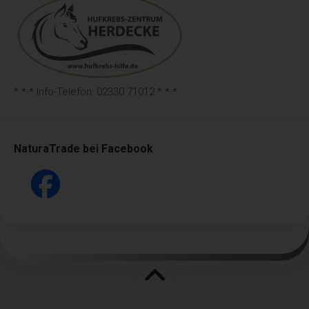
Internetbrowsern, die andere Cookies enthalten, zu
unterscheiden. Ein bestimmter Internetbrowser kann über die
eindeutige Cookie-ID wiedererkannt und identifiziert werden.
Durch den Einsatz von Cookies kann den Nutzern dieser
Internetseite nutzerfreundlichere Services bereitstellen, die
ohne die Cookie-Setzung nicht möglich wären.
Mittels eines Cookies können die Informationen und
Angebote auf unserer Internetseite im Sinne des Benutzers
* * * Info-Telefon: 02330 71012 * * *
optimiert werden. Cookies ermöglichen uns, wie bereits
erwähnt, die Benutzer unserer Internetseite
wiederzuerkennen. Zweck dieser Wiedererkennung ist es,
den Nutzern die Verwendung unserer Internetseite zu
erleichtern. Der Benutzer einer Internetseite, die Cookies
NaturaTrade bei Facebook
verwendet, muss beispielsweise nicht bei jedem Besuch der
Internetseite erneut seine Zugangsdaten eingeben, weil dies
von der Internetseite und dem auf dem Computersystem des
Benutzers abgelegten Cookie übernommen wird. Ein
weiteres Beispiel ist das Cookie eines Warenkorbes im
Online-Shop. Der Online-Shop merkt sich die Artikel, die ein
Kunde in den virtuellen Warenkorb gelegt hat, über ein
Cookie.
Die betroffene Person kann die Setzung von Cookies durch
unsere Internetseite jederzeit mittels einer entsprechenden
Einstellung des genutzten Internetbrowsers verhindern und
damit der Setzung von Cookies dauerhaft widersprechen.
Ferner können bereits gesetzte Cookies jederzeit über einen
Internetbrowser oder andere Softwareprogramme gelöscht
werden. Dies ist in allen gängigen Internetbrowsern möglich.