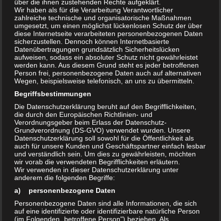
LM-Qualität
über die ihnen zustehenden Rechte aufgeklärt.
Wir haben als für die Verarbeitung Verantwortlicher
– Lagerung: trocken und bei Raumtemperatur,
zahlreiche technische und organisatorische Maßnahmen
Sonneneinstrahlung vermeiden
umgesetzt, um einen möglichst lückenlosen Schutz der über
diese Internetseite verarbeiteten personenbezogenen Daten
sicherzustellen. Dennoch können Internetbasierte
Datenübertragungen grundsätzlich Sicherheitslücken
mehr Infos:
aufweisen, sodass ein absoluter Schutz nicht gewährleistet
werden kann. Aus diesem Grund steht es jeder betroffenen
Person frei, personenbezogene Daten auch auf alternativen
Wegen, beispielsweise telefonisch, an uns zu übermitteln.
Begriffsbestimmungen
Magnesium-Citrat Pulver
:
Die Datenschutzerklärung beruht auf den Begrifflichkeiten,
die durch den Europäischen Richtlinien- und
Verordnungsgeber beim Erlass der Datenschutz-
Grundverordnung (DS-GVO) verwendet wurden. Unsere
– Verpackung: 500g
Datenschutzerklärung soll sowohl für die Öffentlichkeit als
Standbodenbeutel,
auch für unsere Kunden und Geschäftspartner einfach lesbar
und verständlich sein. Um dies zu gewährleisten, möchten
wiederverschließbar
wir vorab die verwendeten Begrifflichkeiten erläutern.
– Magnesiumgehalt: 15,4%
Wir verwenden in dieser Datenschutzerklärung unter
anderem die folgenden Begriffe:
– Beschaffenheit: reines Pulver,
a) personenbezogene Daten
LM-Qualität
– Lagerung: trocken und bei Raumtemperatur,
Personenbezogene Daten sind alle Informationen, die sich
auf eine identifizierte oder identifizierbare natürliche Person
Sonneneinstrahlung vermeiden
(im Folgenden „betroffene Person") beziehen. Als