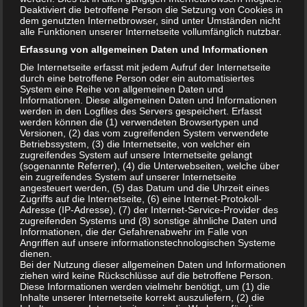
Deaktiviert die betroffene Person die Setzung von Cookies in
– Verpackung: 1.000g Folienbeutel,
dem genutzten Internetbrowser, sind unter Umständen nicht
verschweißt
alle Funktionen unserer Internetseite vollumfänglich nutzbar.
– Korngöße: 0,1-1mm
Erfassung von allgemeinen Daten und Informationen
(Stockosorb)
Die Internetseite erfasst mit jedem Aufruf der Internetseite
durch eine betroffene Person oder ein automatisiertes
– Beschaffenheit: reines Pulver, techn. Qualität
System eine Reihe von allgemeinen Daten und
– bindet bis zum 250fachen seines Eigengewichtes an
Informationen. Diese allgemeinen Daten und Informationen
werden in den Logfiles des Servers gespeichert. Erfasst
Wasser
werden können die (1) verwendeten Browsertypen und
– Lagerung: trocken und bei Raumtemperatur,
Versionen, (2) das vom zugreifenden System verwendete
Betriebssystem, (3) die Internetseite, von welcher ein
Hitzeeinwirkung vermeiden
zugreifendes System auf unsere Internetseite gelangt
(sogenannte Referrer), (4) die Unterwebseiten, welche über
ein zugreifendes System auf unserer Internetseite
Wasserspeichergranulat findet Verwendung im Bereich als
angesteuert werden, (5) das Datum und die Uhrzeit eines
Zugriffs auf die Internetseite, (6) eine Internet-Protokoll-
Bodenhilfsstoff (TerraPreta, mit EM-Bakterienkulturen) zur
Adresse (IP-Adresse), (7) der Internet-Service-Provider des
Pflanzenbewässerung oder zur Feuchtigkeitsabsorbtion,
zugreifenden Systems und (8) sonstige ähnliche Daten und
Informationen, die der Gefahrenabwehr im Falle von
Herstellung von Gelen.
Angriffen auf unsere informationstechnologischen Systeme
dienen.
Bei der Nutzung dieser allgemeinen Daten und Informationen
mehr Infos:
ziehen wird keine Rückschlüsse auf die betroffene Person.
Diese Informationen werden vielmehr benötigt, um (1) die
Inhalte unserer Internetseite korrekt auszuliefern, (2) die