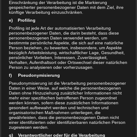
Einschränkung der Verarbeitung ist die Markierung
gespeicherter personenbezogener Daten mit dem Ziel, ihre
künftige Verarbeitung einzuschränken.
Bentonit findet Verwendung als Additiv in der Herstellung
von Gelen, Keramiken, Kunststoffen, Farben und Lacken, als
e) Profiling
Futterzusatz oder Bodenhilfsstoff.
Profiling ist jede Art der automatisierten Verarbeitung
personenbezogener Daten, die darin besteht, dass diese
personenbezogenen Daten verwendet werden, um
bestimmte persönliche Aspekte, die sich auf eine natürliche
mehr Infos:
Person beziehen, zu bewerten, insbesondere, um Aspekte
bezüglich Arbeitsleistung, wirtschaftlicher Lage, Gesundheit,
persönlicher Vorlieben, Interessen, Zuverlässigkeit,
Verhalten, Aufenthaltsort oder Ortswechsel dieser natürlichen
Person zu analysieren oder vorherzusagen.
f) Pseudonymisierung
Aktivkohle-
Pulver
:
Pseudonymisierung ist die Verarbeitung personenbezogener
Daten in einer Weise, auf welche die personenbezogenen
Daten ohne Hinzuziehung zusätzlicher Informationen nicht
Aktivkohlestaub – Herdofenkoks
mehr einer spezifischen betroffenen Person zugeordnet
werden können, sofern diese zusätzlichen Informationen
gesondert aufbewahrt werden und technischen und
– Verpackung: 1.000g Folienbeutel,
organisatorischen Maßnahmen unterliegen, die
gewährleisten, dass die personenbezogenen Daten nicht
verschweißt
einer identifizierten oder identifizierbaren natürlichen Person
– Herdofenkoks, mahlaktiviert, 0-
zugewiesen werden.
0,125mm
g) Verantwortlicher oder für die Verarbeitung