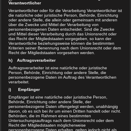
Verantwortlicher
– Beschaffenheit: reines Pulver, techn. Qualität, stark
staubend
Verantwortlicher oder für die Verarbeitung Verantwortlicher ist
die natürliche oder juristische Person, Behörde, Einrichtung
– Lagerung: trocken und bei Raumtemperatur,
oder andere Stelle, die allein oder gemeinsam mit anderen
Hitzeeinwirkung vermeiden
über die Zwecke und Mittel der Verarbeitung von
personenbezogenen Daten entscheidet. Sind die Zwecke
und Mittel dieser Verarbeitung durch das Unionsrecht oder
das Recht der Mitgliedstaaten vorgegeben, so kann der
Aktivkohlestaub findet Verwendung im Bereich Filtration,
Verantwortliche beziehungsweise können die bestimmten
Wasseraufbereitung, Färbung, als Bodenhilfsstoff
Kriterien seiner Benennung nach dem Unionsrecht oder dem
Recht der Mitgliedstaaten vorgesehen werden.
(TerraPreta, mit EM-Bakterienkulturen).
h) Auftragsverarbeiter
Auftragsverarbeiter ist eine natürliche oder juristische
mehr Infos:
Person, Behörde, Einrichtung oder andere Stelle, die
personenbezogene Daten im Auftrag des Verantwortlichen
verarbeitet.
i) Empfänger
Empfänger ist eine natürliche oder juristische Person,
Behörde, Einrichtung oder andere Stelle, der
TonerdeHydrat-Pulver (Böhmit)
:
personenbezogene Daten offengelegt werden, unabhängig
davon, ob es sich bei ihr um einen Dritten handelt oder nicht.
Behörden, die im Rahmen eines bestimmten
Böhmit – basisches
Untersuchungsauftrags nach dem Unionsrecht oder dem
Recht der Mitgliedstaaten möglicherweise
Tonerdehydrat,
personenbezogene Daten erhalten, gelten jedoch nicht als