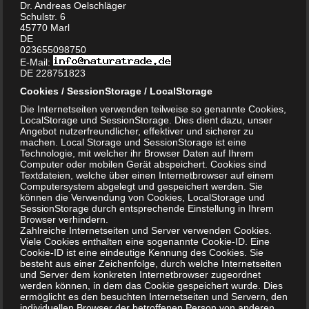
– Verpackung: 500g
Dr. Andreas Oelschläger
Schulstr. 6
Standbodenbeutel,
45770 Marl
wiederverschließbar
DE
023655098750
– Zinkgehalt: 80,3%
E-Mail:
– Beschaffenheit: reines Pulver,
DE 228751823
Reinheit 99,9%
Cookies / SessionStorage / LocalStorage
– Lagerung: trocken und bei Raumtemperatur,
Die Internetseiten verwenden teilweise so genannte Cookies,
LocalStorage und SessionStorage. Dies dient dazu, unser
Sonneneinstrahlung vermeiden
Angebot nutzerfreundlicher, effektiver und sicherer zu
machen. Local Storage und SessionStorage ist eine
Technologie, mit welcher ihr Browser Daten auf Ihrem
mehr Infos:
Computer oder mobilen Gerät abspeichert. Cookies sind
Textdateien, welche über einen Internetbrowser auf einem
Computersystem abgelegt und gespeichert werden. Sie
können die Verwendung von Cookies, LocalStorage und
SessionStorage durch entsprechende Einstellung in Ihrem
Browser verhindern.
Zahlreiche Internetseiten und Server verwenden Cookies.
Magnesiumoxid-Pulver
:
Viele Cookies enthalten eine sogenannte Cookie-ID. Eine
Cookie-ID ist eine eindeutige Kennung des Cookies. Sie
besteht aus einer Zeichenfolge, durch welche Internetseiten
Magnesiumoxid schwer
und Server dem konkreten Internetbrowser zugeordnet
werden können, in dem das Cookie gespeichert wurde. Dies
ermöglicht es den besuchten Internetseiten und Servern, den
individuellen Browser der betroffenen Person von anderen