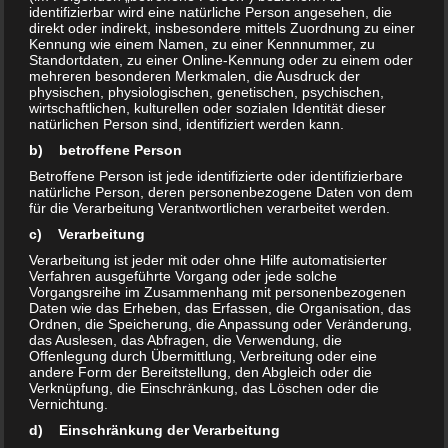
identifizierbar wird eine natürliche Person angesehen, die
direkt oder indirekt, insbesondere mittels Zuordnung zu einer
mehr Infos:
Kennung wie einem Namen, zu einer Kennnummer, zu
Standortdaten, zu einer Online-Kennung oder zu einem oder
mehreren besonderen Merkmalen, die Ausdruck der
physischen, physiologischen, genetischen, psychischen,
wirtschaftlichen, kulturellen oder sozialen Identität dieser
natürlichen Person sind, identifiziert werden kann.
Bentonit Pulver
b) betroffene Person
:
Betroffene Person ist jede identifizierte oder identifizierbare
natürliche Person, deren personenbezogene Daten von dem
Calcium-Bentonit
für die Verarbeitung Verantwortlichen verarbeitet werden.
– Verpackung: 1.000g Folienbeutel,
c) Verarbeitung
abgeschweißt
Verarbeitung ist jeder mit oder ohne Hilfe automatisierter
Verfahren ausgeführte Vorgang oder jede solche
– Summenformel: Al
O
· 4 SiO
·
2
3
2
Vorgangsreihe im Zusammenhang mit personenbezogenen
H
Daten wie das Erheben, das Erfassen, die Organisation, das
O
2
Ordnen, die Speicherung, die Anpassung oder Veränderung,
– Gehalt: min. 80% Montmorillonit
das Auslesen, das Abfragen, die Verwendung, die
Offenlegung durch Übermittlung, Verbreitung oder eine
– CAS-Nummer: 1302-78-9 / EG-Nummer: 215-108-5
andere Form der Bereitstellung, den Abgleich oder die
– Beschaffenheit: reines Pulver, FM-Qualität
Verknüpfung, die Einschränkung, das Löschen oder die
Vernichtung.
– Lagerung: trocken und bei Raumtemperatur,
d) Einschränkung der Verarbeitung
Sonneneinstrahlung vermeiden