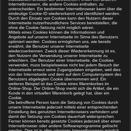
– Verpackung: 500g
Internetbrowsern, die andere Cookies enthalten, zu
Standbodenbeutel,
unterscheiden. Ein bestimmter Internetbrowser kann über die
eindeutige Cookie-ID wiedererkannt und identifiziert werden.
wiederverschließbar
Durch den Einsatz von Cookies kann den Nutzern dieser
– Magnesiumgehalt: 60,3%
Internetseite nutzerfreundlichere Services bereitstellen, die
ohne die Cookie-Setzung nicht möglich wären.
– Beschaffenheit: reines Pulver, Reinheit 98%-100,5%,
Mittels eines Cookies können die Informationen und
Ph.Eur., LM-Qualität
Angebote auf unserer Internetseite im Sinne des Benutzers
optimiert werden. Cookies ermöglichen uns, wie bereits
– Lagerung: trocken und bei Raumtemperatur,
erwähnt, die Benutzer unserer Internetseite
Sonneneinstrahlung vermeiden
wiederzuerkennen. Zweck dieser Wiedererkennung ist es,
den Nutzern die Verwendung unserer Internetseite zu
erleichtern. Der Benutzer einer Internetseite, die Cookies
verwendet, muss beispielsweise nicht bei jedem Besuch der
mehr Infos:
Internetseite erneut seine Zugangsdaten eingeben, weil dies
von der Internetseite und dem auf dem Computersystem des
Benutzers abgelegten Cookie übernommen wird. Ein
weiteres Beispiel ist das Cookie eines Warenkorbes im
Online-Shop. Der Online-Shop merkt sich die Artikel, die ein
Kunde in den virtuellen Warenkorb gelegt hat, über ein
Wasserspeichergranulat Micro
:
Cookie.
Die betroffene Person kann die Setzung von Cookies durch
unsere Internetseite jederzeit mittels einer entsprechenden
Einstellung des genutzten Internetbrowsers verhindern und
Wasserspeichergranulat Micro
damit der Setzung von Cookies dauerhaft widersprechen.
Polyacrylsäure
Ferner können bereits gesetzte Cookies jederzeit über einen
Internetbrowser oder andere Softwareprogramme gelöscht
werden. Dies ist in allen gängigen Internetbrowsern möglich.