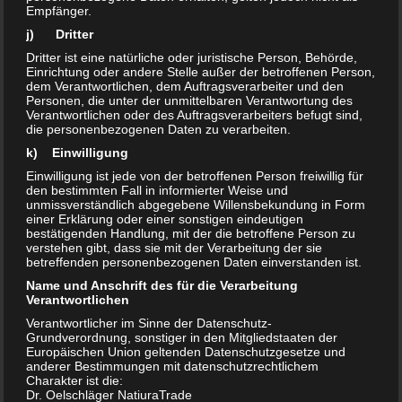
Aluminiumhydroxid
Empfänger.
j) Dritter
– Verpackung: 1.000g Folienbeutel,
Dritter ist eine natürliche oder juristische Person, Behörde,
Einrichtung oder andere Stelle außer der betroffenen Person,
eingeschweißt
dem Verantwortlichen, dem Auftragsverarbeiter und den
– Beschaffenheit: reines Pulver, AlOOH-Gehalt 99%
Personen, die unter der unmittelbaren Verantwortung des
Verantwortlichen oder des Auftragsverarbeiters befugt sind,
– Lagerung: trocken und bei Raumtemperatur
die personenbezogenen Daten zu verarbeiten.
k) Einwilligung
Tonerde findet Verwendung als Additiv in der Herstellung
Einwilligung ist jede von der betroffenen Person freiwillig für
den bestimmten Fall in informierter Weise und
von Solen/Gelen, Keramiken, Glasuren, Kunststoffen, Farben
unmissverständlich abgegebene Willensbekundung in Form
und Lacken, Medizin.
einer Erklärung oder einer sonstigen eindeutigen
bestätigenden Handlung, mit der die betroffene Person zu
verstehen gibt, dass sie mit der Verarbeitung der sie
betreffenden personenbezogenen Daten einverstanden ist.
mehr Infos:
Name und Anschrift des für die Verarbeitung
Verantwortlichen
Verantwortlicher im Sinne der Datenschutz-
Grundverordnung, sonstiger in den Mitgliedstaaten der
Europäischen Union geltenden Datenschutzgesetze und
Zinkoxid-Pulver
:
anderer Bestimmungen mit datenschutzrechtlichem
Charakter ist die:
Dr. Oelschläger NatiuraTrade