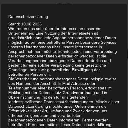
Skip
to
content
Datenschutzerklärung
Stand: 10.08.2026
Wir freuen uns sehr über Ihr Interesse an unserem
Unternehmen. Eine Nutzung der Internetseiten ist
grundsätzlich ohne jede Angabe personenbezogener Daten
möglich. Sofern eine betroffene Person besondere Services
unseres Unternehmens über unsere Internetseite in
Anspruch nehmen möchte, könnte jedoch eine Verarbeitung
personenbezogener Daten erforderlich werden. Ist die
Verarbeitung personenbezogener Daten erforderlich und
Grundstoffe
besteht für eine solche Verarbeitung keine gesetzliche
Grundlage, holen wir generell eine Einwilligung der
betroffenen Person ein.
Zink-Glycinat Pulver
:
Die Verarbeitung personenbezogener Daten, beispielsweise
des Namens, der Anschrift, E-Mail-Adresse oder
Telefonnummer einer betroffenen Person, erfolgt stets im
Einklang mit der Datenschutz-Grundverordnung und in
– Verpackung: 500g
Übereinstimmung mit den für uns geltenden
Standbodenbeutel,
landesspezifischen Datenschutzbestimmungen. Mittels dieser
Datenschutzerklärung möchte unser Unternehmen die
wiederverschließbar
Öffentlichkeit über Art, Umfang und Zweck der von uns
– Zinkgehalt: 29%
erhobenen, genutzten und verarbeiteten
personenbezogenen Daten informieren. Ferner werden
– Beschaffenheit: reines Pulver,
betroffene Personen mittels dieser Datenschutzerklärung