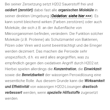
Bei seiner Zersetzung setzt H2O2 Sauerstoff frei und
oxidiert (zerstört)
dabei fast alle
organischen Moleküle
in
seiner direkten Umgebung (
Oxidation: siehe hier >>>
). Es
kann somit bleichend wirken (Farben zerstören) oder auch
Moleküle, die sich z.B. an der Außenfläche von
Mikroorganismen befinden, verändern. Die Funktion solcher
Moleküle (z.B. Proteine) als Schutzmantel von Bakterien,
Pilzen oder Viren wird somit beeinträchtigt und die Erreger
werden dezimiert. Das machen die Peroxide sehr
unspezifisch, d.h. es wird alles angegriffen, was zu
empfindlich gegen den oxidativen Angriff durch H2O2 ist.
Hierbei spielen allerdings die
Konzentration
, die
Einwirkzeit
sowie die
Benetzbarkeit
der wässrigen Peroxidlösung eine
wesentliche Rolle. Aus diesem Grunde kann die
Wirksamkeit
und Effektivität
von wässrigen H2O2-Lösungen
drastisch
verbessert
werden, wenn
spezielle Hilfsstoffe
zugesetzt
werden.