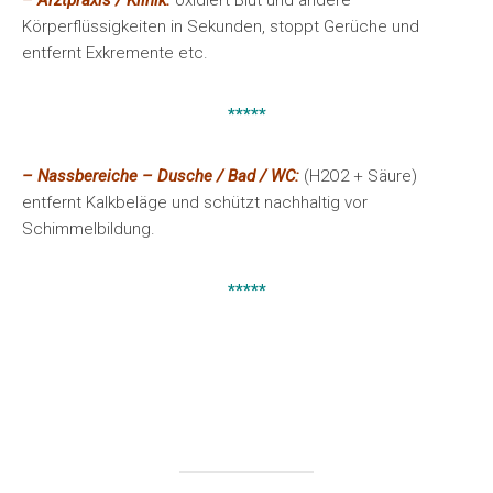
– Arztpraxis / Klinik:
oxidiert Blut und andere
Körperflüssigkeiten in Sekunden, stoppt Gerüche und
entfernt Exkremente etc.
*****
– Nassbereiche – Dusche / Bad / WC:
(H2O2 + Säure)
entfernt Kalkbeläge und schützt nachhaltig vor
Schimmelbildung.
*****
.