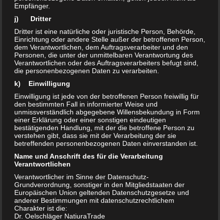
– oxidative Wirkung auf organische Moleküle
Empfänger.
– mit Tensiden: top Reinigungswirkung
j) Dritter
– kein Gefahrstoff, kein Gefahrgut
Dritter ist eine natürliche oder juristische Person, Behörde,
– Gebäudereinigung: rotes / gelbes Tuch
Einrichtung oder andere Stelle außer der betroffenen Person,
dem Verantwortlichen, dem Auftragsverarbeiter und den
Gebindegrößen: 500ml Sprühflasche, 1L Flasche, 5L
Personen, die unter der unmittelbaren Verantwortung des
Kanister, 10L Kanister
Verantwortlichen oder des Auftragsverarbeiters befugt sind,
die personenbezogenen Daten zu verarbeiten.
k) Einwilligung
Einwilligung ist jede von der betroffenen Person freiwillig für
Inhaltsstoffe:
den bestimmten Fall in informierter Weise und
unmissverständlich abgegebene Willensbekundung in Form
unter 1% nichtionische Tenside, 3% Wasserstoffperoxid, Milchsäure, Essigsäure,
einer Erklärung oder einer sonstigen eindeutigen
bestätigenden Handlung, mit der die betroffene Person zu
Peressigsäure, Phosphorsäure, Hilfsstoffe
verstehen gibt, dass sie mit der Verarbeitung der sie
Nicht verdünnen oder mit anderen Produkten mischen!
betreffenden personenbezogenen Daten einverstanden ist.
Name und Anschrift des für die Verarbeitung
Verantwortlichen
.
Verantwortlicher im Sinne der Datenschutz-
Grundverordnung, sonstiger in den Mitgliedstaaten der
Europäischen Union geltenden Datenschutzgesetze und
Universell einsetzbar:
anderer Bestimmungen mit datenschutzrechtlichem
Charakter ist die:
Dr. Oelschläger NatiuraTrade