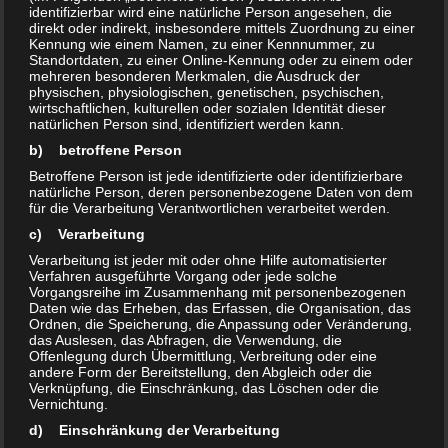
– kein Gefahrstoff, kein Gefahrgut
identifizierbar wird eine natürliche Person angesehen, die
direkt oder indirekt, insbesondere mittels Zuordnung zu einer
Kennung wie einem Namen, zu einer Kennnummer, zu
Standortdaten, zu einer Online-Kennung oder zu einem oder
Peroxidreiniger
Universal
mehreren besonderen Merkmalen, die Ausdruck der
physischen, physiologischen, genetischen, psychischen,
wirtschaftlichen, kulturellen oder sozialen Identität dieser
natürlichen Person sind, identifiziert werden kann.
Anwendung:
b) betroffene Person
– anwendungsfertige Lösung:
Betroffene Person ist jede identifizierte oder identifizierbare
oxidierender Hygienereiniger
natürliche Person, deren personenbezogene Daten von dem
– hygienische Reinigung,
für die Verarbeitung Verantwortlichen verarbeitet werden.
unspezifische Oxidation
c) Verarbeitung
– für alle oxidationsbeständigen
Verarbeitung ist jeder mit oder ohne Hilfe automatisierter
Flächen geeignet:
Verfahren ausgeführte Vorgang oder jede solche
Vorgangsreihe im Zusammenhang mit personenbezogenen
..
Glas, Holz, Kunststoff, Stein, Keramik,
Daten wie das Erheben, das Erfassen, die Organisation, das
(Edel-)Metall
Ordnen, die Speicherung, die Anpassung oder Veränderung,
das Auslesen, das Abfragen, die Verwendung, die
– mit Wasserstoffperoxid und
Offenlegung durch Übermittlung, Verbreitung oder eine
Peressigsäure
andere Form der Bereitstellung, den Abgleich oder die
Verknüpfung, die Einschränkung, das Löschen oder die
– ohne leichtflüchtige, entzündliche
Vernichtung.
Alkohole
d) Einschränkung der Verarbeitung
– mit Tensiden: top Reinigungswirkung