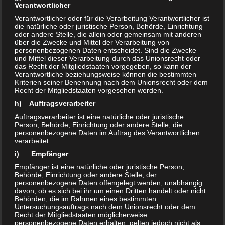
Verantwortlicher
Verantwortlicher oder für die Verarbeitung Verantwortlicher ist
Peroxidreiniger
Sanitär
die natürliche oder juristische Person, Behörde, Einrichtung
oder andere Stelle, die allein oder gemeinsam mit anderen
über die Zwecke und Mittel der Verarbeitung von
personenbezogenen Daten entscheidet. Sind die Zwecke
und Mittel dieser Verarbeitung durch das Unionsrecht oder
– anwendungsfertige Lösung:
das Recht der Mitgliedstaaten vorgegeben, so kann der
oxidierender Hygienereiniger
Verantwortliche beziehungsweise können die bestimmten
Kriterien seiner Benennung nach dem Unionsrecht oder dem
– hygienische Reinigung, unspezifische
Recht der Mitgliedstaaten vorgesehen werden.
Oxidation
h) Auftragsverarbeiter
– gut kalklösend: für Küche, Dusche,
Auftragsverarbeiter ist eine natürliche oder juristische
Toilette, Bad u.a.
Person, Behörde, Einrichtung oder andere Stelle, die
– für alle oxidations- und
personenbezogene Daten im Auftrag des Verantwortlichen
verarbeitet.
säurebeständigen Flächengeeignet:
i) Empfänger
..
Glas, Holz, Kunststoff, Stein, Keramik,
Empfänger ist eine natürliche oder juristische Person,
(Edel-)Metall
Behörde, Einrichtung oder andere Stelle, der
– mit Wasserstoffperoxid und
personenbezogene Daten offengelegt werden, unabhängig
davon, ob es sich bei ihr um einen Dritten handelt oder nicht.
Peressigsäure
Behörden, die im Rahmen eines bestimmten
– ohne leichtflüchtige, entzündliche
Untersuchungsauftrags nach dem Unionsrecht oder dem
Recht der Mitgliedstaaten möglicherweise
Alkohole
personenbezogene Daten erhalten, gelten jedoch nicht als