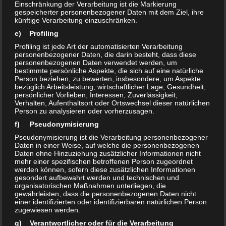
Einschränkung der Verarbeitung ist die Markierung
– kein Gefahrstoff, kein Gefahrgut
gespeicherter personenbezogener Daten mit dem Ziel, ihre
künftige Verarbeitung einzuschränken.
– Gebäudereinigung: blaues / grünes Tuch
e) Profiling
Profiling ist jede Art der automatisierten Verarbeitung
Bleicht auch Rotweinflecken und andere empfindliche
personenbezogener Daten, die darin besteht, dass diese
Farbstoffe, z.B. Blut, Kaffeflecken u.a.. Produkt geschlossen,
personenbezogenen Daten verwendet werden, um
bestimmte persönliche Aspekte, die sich auf eine natürliche
kühl und dunkel lagern.
Person beziehen, zu bewerten, insbesondere, um Aspekte
Gebindegrößen: 500ml Sprühflasche, 1L Flasche, 5L
bezüglich Arbeitsleistung, wirtschaftlicher Lage, Gesundheit,
persönlicher Vorlieben, Interessen, Zuverlässigkeit,
Kanister, 10L Kanister
Verhalten, Aufenthaltsort oder Ortswechsel dieser natürlichen
Person zu analysieren oder vorherzusagen.
f) Pseudonymisierung
Inhaltsstoffe:
Pseudonymisierung ist die Verarbeitung personenbezogener
unter 1% nichtionische Tenside, Essigsäure, 3% Wasserstoffperoxid, Milchsäure,
Daten in einer Weise, auf welche die personenbezogenen
Daten ohne Hinzuziehung zusätzlicher Informationen nicht
Essigsäure, Peressigsäure, Hilfsstoffe
mehr einer spezifischen betroffenen Person zugeordnet
Nicht verdünnen oder mit anderen Produkten mischen!
werden können, sofern diese zusätzlichen Informationen
gesondert aufbewahrt werden und technischen und
organisatorischen Maßnahmen unterliegen, die
gewährleisten, dass die personenbezogenen Daten nicht
einer identifizierten oder identifizierbaren natürlichen Person
zugewiesen werden.
g) Verantwortlicher oder für die Verarbeitung
Jetzt auch für alle Sanitär- und Nassbereiche: