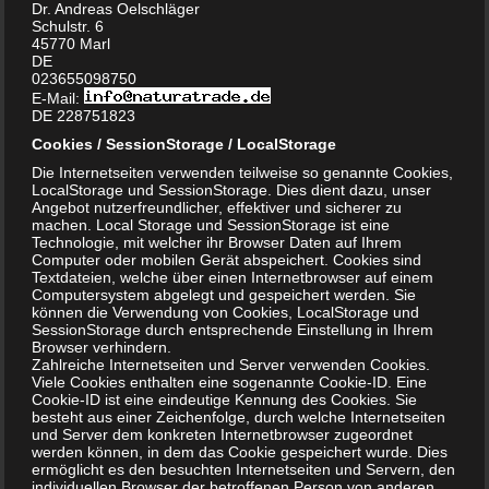
Wasserstoffperoxid 3%: Liquid
&
Dr. Andreas Oelschläger
Schulstr. 6
PowerGel
45770 Marl
DE
023655098750
E-Mail:
zur sicheren, hygienischen Flächenschnellreinigung:
DE 228751823
Cookies / SessionStorage / LocalStorage
Peressigsäure /
Die Internetseiten verwenden teilweise so genannte Cookies,
LocalStorage und SessionStorage. Dies dient dazu, unser
Angebot nutzerfreundlicher, effektiver und sicherer zu
Wasserstoffperoxid Alkohol
machen. Local Storage und SessionStorage ist eine
Technologie, mit welcher ihr Browser Daten auf Ihrem
Pro
oxidierender Hygienereiniger
Computer oder mobilen Gerät abspeichert. Cookies sind
Textdateien, welche über einen Internetbrowser auf einem
Computersystem abgelegt und gespeichert werden. Sie
können die Verwendung von Cookies, LocalStorage und
zur hygienischen Flächenreinigung / Oxidation:
SessionStorage durch entsprechende Einstellung in Ihrem
Browser verhindern.
Zahlreiche Internetseiten und Server verwenden Cookies.
Peressigsäure /
Viele Cookies enthalten eine sogenannte Cookie-ID. Eine
Cookie-ID ist eine eindeutige Kennung des Cookies. Sie
Wasserstoffperoxid Alkohol
besteht aus einer Zeichenfolge, durch welche Internetseiten
und Server dem konkreten Internetbrowser zugeordnet
Plus
waschaktiver
werden können, in dem das Cookie gespeichert wurde. Dies
ermöglicht es den besuchten Internetseiten und Servern, den
individuellen Browser der betroffenen Person von anderen