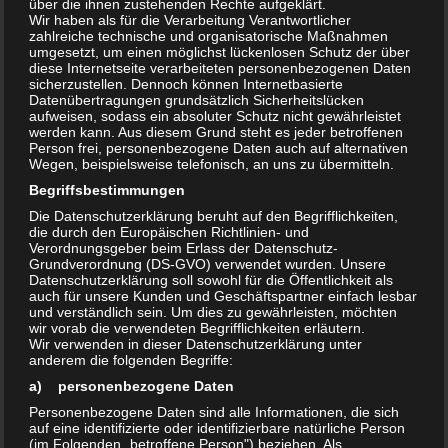
über die ihnen zustehenden Rechte aufgeklärt.
Wir haben als für die Verarbeitung Verantwortlicher
zahlreiche technische und organisatorische Maßnahmen
umgesetzt, um einen möglichst lückenlosen Schutz der über
diese Internetseite verarbeiteten personenbezogenen Daten
sicherzustellen. Dennoch können Internetbasierte
Datenübertragungen grundsätzlich Sicherheitslücken
Sprühreiniger
Universal
ohne Alkohol auf Basis von
aufweisen, sodass ein absoluter Schutz nicht gewährleistet
Wasserstoffperoxid und Peressigsäure ist ein
werden kann. Aus diesem Grund steht es jeder betroffenen
Person frei, personenbezogene Daten auch auf alternativen
anwendungsfertiger oxidierender Hygienereiniger, welcher
Wegen, beispielsweise telefonisch, an uns zu übermitteln.
für alle Flächen geeignet ist. Ob im Haushalt, in der
Begriffsbestimmungen
gewerblichen Gebäudereinigung, in der Arztpraxis oder in
Die Datenschutzerklärung beruht auf den Begrifflichkeiten,
der Tierhaltung: ein
universeller Reiniger
für alle
die durch den Europäischen Richtlinien- und
Verordnungsgeber beim Erlass der Datenschutz-
hygienischen Anforderungen. Der alkoholfreie Sprühreiniger
Grundverordnung (DS-GVO) verwendet wurden. Unsere
oxidiert viele, auf organischer Basis existierende Moleküle.
Datenschutzerklärung soll sowohl für die Öffentlichkeit als
auch für unsere Kunden und Geschäftspartner einfach lesbar
und verständlich sein. Um dies zu gewährleisten, möchten
wir vorab die verwendeten Begrifflichkeiten erläutern.
.
Wir verwenden in dieser Datenschutzerklärung unter
anderem die folgenden Begriffe:
Vorteile von
a) personenbezogene Daten
Peroxidreiniger
Universal
:
– muss nicht verdünnt werden
Personenbezogene Daten sind alle Informationen, die sich
auf eine identifizierte oder identifizierbare natürliche Person
– wirkt innerhalb von wenigen Sekunden
(im Folgenden „betroffene Person") beziehen. Als