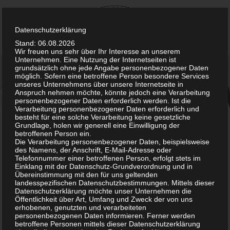
Skip
to
content
Datenschutzerklärung
Stand: 06.08.2026
Wir freuen uns sehr über Ihr Interesse an unserem
Unternehmen. Eine Nutzung der Internetseiten ist
grundsätzlich ohne jede Angabe personenbezogener Daten
möglich. Sofern eine betroffene Person besondere Services
unseres Unternehmens über unsere Internetseite in
Anspruch nehmen möchte, könnte jedoch eine Verarbeitung
personenbezogener Daten erforderlich werden. Ist die
Verarbeitung personenbezogener Daten erforderlich und
Peroxidreiniger: mit
besteht für eine solche Verarbeitung keine gesetzliche
Grundlage, holen wir generell eine Einwilligung der
betroffenen Person ein.
Wasserstoffperoxid
Die Verarbeitung personenbezogener Daten, beispielsweise
des Namens, der Anschrift, E-Mail-Adresse oder
Telefonnummer einer betroffenen Person, erfolgt stets im
Peroxid
Einklang mit der Datenschutz-Grundverordnung und in
Hygiene-
Übereinstimmung mit den für uns geltenden
landesspezifischen Datenschutzbestimmungen. Mittels dieser
Datenschutzerklärung möchte unser Unternehmen die
Öffentlichkeit über Art, Umfang und Zweck der von uns
erhobenen, genutzten und verarbeiteten
personenbezogenen Daten informieren. Ferner werden
betroffene Personen mittels dieser Datenschutzerklärung