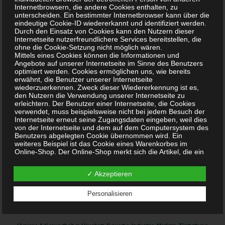
Oxidationsreiniger
Internetbrowsern, die andere Cookies enthalten, zu
unterscheiden. Ein bestimmter Internetbrowser kann über die
eindeutige Cookie-ID wiedererkannt und identifiziert werden.
Durch den Einsatz von Cookies kann den Nutzern dieser
alternativ für große Flächen (ohne flüchtige Alkohole):
Internetseite nutzerfreundlichere Services bereitstellen, die
ohne die Cookie-Setzung nicht möglich wären.
Mittels eines Cookies können die Informationen und
Peressigsäure 0.8
Basic
Konzentrat
Angebote auf unserer Internetseite im Sinne des Benutzers
optimiert werden. Cookies ermöglichen uns, wie bereits
erwähnt, die Benutzer unserer Internetseite
wiederzuerkennen. Zweck dieser Wiedererkennung ist es,
den Nutzern die Verwendung unserer Internetseite zu
erleichtern. Der Benutzer einer Internetseite, die Cookies
verwendet, muss beispielsweise nicht bei jedem Besuch der
Internetseite erneut seine Zugangsdaten eingeben, weil dies
von der Internetseite und dem auf dem Computersystem des
Benutzers abgelegten Cookie übernommen wird. Ein
weiteres Beispiel ist das Cookie eines Warenkorbes im
Online-Shop. Der Online-Shop merkt sich die Artikel, die ein
Kunde in den virtuellen Warenkorb gelegt hat, über ein
Cookie.
✓ Akzeptieren
Die betroffene Person kann die Setzung von Cookies durch
unsere Internetseite jederzeit mittels einer entsprechenden
Innovative biologisch – chemische
Einstellung des genutzten Internetbrowsers verhindern und
Personalisieren
damit der Setzung von Cookies dauerhaft widersprechen.
Produkte
Ferner können bereits gesetzte Cookies jederzeit über einen
Internetbrowser oder andere Softwareprogramme gelöscht
werden. Dies ist in allen gängigen Internetbrowsern möglich.