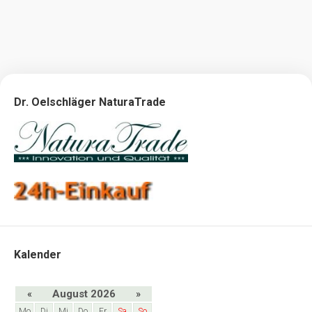
Dr. Oelschläger NaturaTrade
Kalender
«
August 2026
»
Mo
Di
Mi
Do
Fr
Sa
So