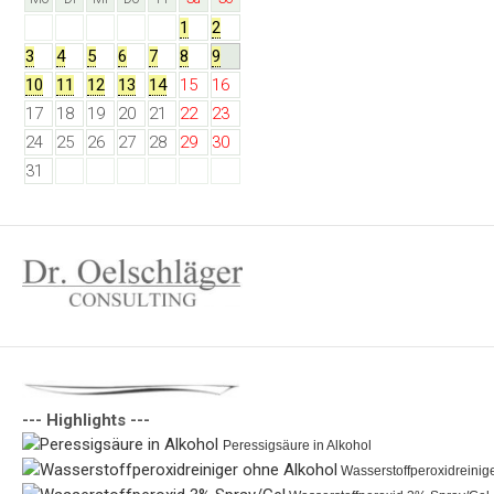
1
2
3
4
5
6
7
8
9
10
11
12
13
14
15
16
17
18
19
20
21
22
23
24
25
26
27
28
29
30
31
--- Highlights ---
Peressigsäure in Alkohol 
 Wasserstoffperoxidreinig