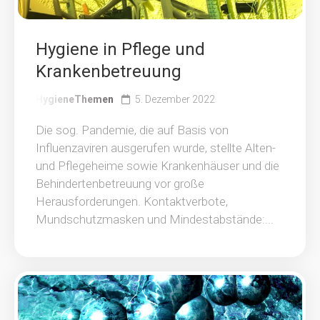
Hygiene in Pflege und
Krankenbetreuung
HygieneThemen
5. Dezember 2022
Die sog. Pandemie, die auf Basis von
Influenzaviren ausgerufen wurde, stellte Alten-
und Pflegeheime sowie Krankenhäuser und die
Behindertenbetreuung vor große
Herausforderungen. Kontaktverbote,
Mundschutzmasken und Mindestabstände:...