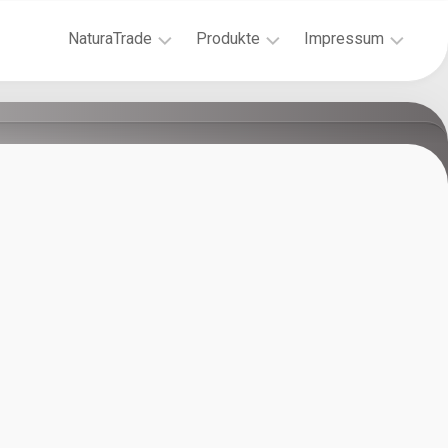
NaturaTrade
Produkte
Impressum
CONSULTING
Wasserstoffperoxid
Datenschutzerklär
3%:
Grundlagen
Liquid
der
&
Reinigung
Gel
Hygiene
Peroxidreiniger:
&
mit
Gesundheit
Wasserstoffperoxid
Auswahl
Peressigsäure
von
/
Desinfektionsmitteln
Alkohol
Kennzeichnung
Peressigsäure
von
Basic
Gefahrstoffen
Fell
Wasserstoffperoxid:
&