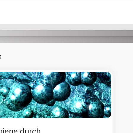
o
giene durch