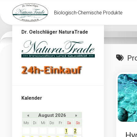
Skip
to
Biologisch-Chemische Produkte
content
Dr. Oelschläger NaturaTrade
Pr
Kalender
«
August 2026
»
Mo
Di
Mi
Do
Fr
Sa
So
1
2
Hy