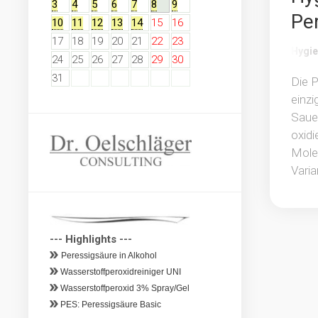
3
4
5
6
7
8
9
Pe
10
11
12
13
14
15
16
17
18
19
20
21
22
23
Hygi
24
25
26
27
28
29
30
31
Die P
einzi
Sauer
oxidi
Molek
Varia
--- Highlights ---
Peressigsäure in Alkohol 
 Wasserstoffperoxidreiniger UNI 
 Wasserstoffperoxid 3% Spray/Gel
 PES: Peressigsäure Basic