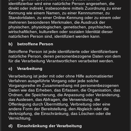
identifizierbar wird eine natürliche Person angesehen, die
direkt oder indirekt, insbesondere mittels Zuordnung zu einer
Kennung wie einem Namen, zu einer Kennnummer, zu
Standortdaten, zu einer Online-Kennung oder zu einem oder
mehreren besonderen Merkmalen, die Ausdruck der
physischen, physiologischen, genetischen, psychischen,
Dr. Oelschläger NaturaTrade
wirtschaftlichen, kulturellen oder sozialen Identität dieser
natürlichen Person sind, identifiziert werden kann.
b) betroffene Person
Betroffene Person ist jede identifizierte oder identifizierbare
natürliche Person, deren personenbezogene Daten von dem
für die Verarbeitung Verantwortlichen verarbeitet werden.
c) Verarbeitung
Verarbeitung ist jeder mit oder ohne Hilfe automatisierter
Verfahren ausgeführte Vorgang oder jede solche
Vorgangsreihe im Zusammenhang mit personenbezogenen
Daten wie das Erheben, das Erfassen, die Organisation, das
Kalender
Ordnen, die Speicherung, die Anpassung oder Veränderung,
das Auslesen, das Abfragen, die Verwendung, die
Offenlegung durch Übermittlung, Verbreitung oder eine
«
August 2026
»
andere Form der Bereitstellung, den Abgleich oder die
Verknüpfung, die Einschränkung, das Löschen oder die
Mo
Di
Mi
Do
Fr
Sa
So
Vernichtung.
1
2
d) Einschränkung der Verarbeitung
3
4
5
6
7
8
9