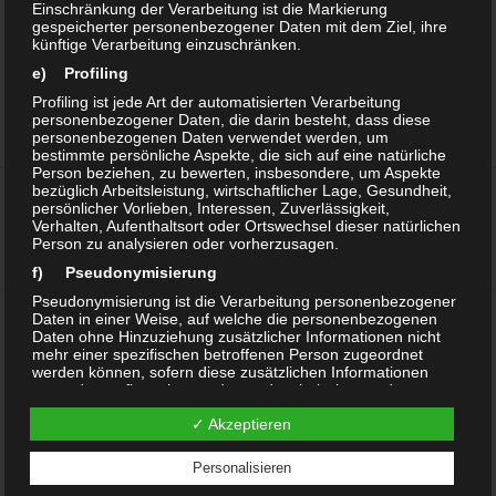
Einschränkung der Verarbeitung ist die Markierung
10
11
12
13
14
15
16
gespeicherter personenbezogener Daten mit dem Ziel, ihre
künftige Verarbeitung einzuschränken.
17
18
19
20
21
22
23
e) Profiling
24
25
26
27
28
29
30
Profiling ist jede Art der automatisierten Verarbeitung
31
personenbezogener Daten, die darin besteht, dass diese
personenbezogenen Daten verwendet werden, um
bestimmte persönliche Aspekte, die sich auf eine natürliche
Person beziehen, zu bewerten, insbesondere, um Aspekte
bezüglich Arbeitsleistung, wirtschaftlicher Lage, Gesundheit,
persönlicher Vorlieben, Interessen, Zuverlässigkeit,
Verhalten, Aufenthaltsort oder Ortswechsel dieser natürlichen
Person zu analysieren oder vorherzusagen.
f) Pseudonymisierung
Pseudonymisierung ist die Verarbeitung personenbezogener
Daten in einer Weise, auf welche die personenbezogenen
Daten ohne Hinzuziehung zusätzlicher Informationen nicht
mehr einer spezifischen betroffenen Person zugeordnet
--- Highlights ---
werden können, sofern diese zusätzlichen Informationen
gesondert aufbewahrt werden und technischen und
Peressigsäure in Alkohol 
organisatorischen Maßnahmen unterliegen, die
 Wasserstoffperoxidreiniger UNI 
✓ Akzeptieren
gewährleisten, dass die personenbezogenen Daten nicht
 Wasserstoffperoxid 3% Spray/Gel
einer identifizierten oder identifizierbaren natürlichen Person
zugewiesen werden.
 PES: Peressigsäure Basic
Personalisieren
g) Verantwortlicher oder für die Verarbeitung