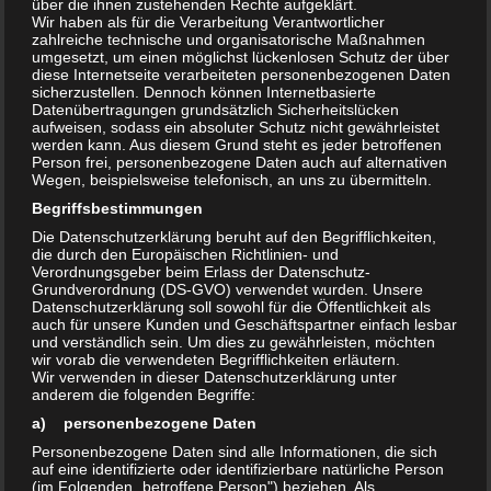
über die ihnen zustehenden Rechte aufgeklärt.
Wir haben als für die Verarbeitung Verantwortlicher
zahlreiche technische und organisatorische Maßnahmen
umgesetzt, um einen möglichst lückenlosen Schutz der über
Hygiene in Pflege und
diese Internetseite verarbeiteten personenbezogenen Daten
sicherzustellen. Dennoch können Internetbasierte
Krankenbetreuung
Datenübertragungen grundsätzlich Sicherheitslücken
aufweisen, sodass ein absoluter Schutz nicht gewährleistet
werden kann. Aus diesem Grund steht es jeder betroffenen
HygieneThemen
5. Dezember 2022
Person frei, personenbezogene Daten auch auf alternativen
Wegen, beispielsweise telefonisch, an uns zu übermitteln.
Die sog. Pandemie, die auf Basis von
Begriffsbestimmungen
Influenzaviren ausgerufen wurde, stellte Alten-
Die Datenschutzerklärung beruht auf den Begrifflichkeiten,
und Pflegeheime sowie Krankenhäuser und die
die durch den Europäischen Richtlinien- und
Verordnungsgeber beim Erlass der Datenschutz-
Behindertenbetreuung vor große
Grundverordnung (DS-GVO) verwendet wurden. Unsere
Herausforderungen. Kontaktverbote,
Datenschutzerklärung soll sowohl für die Öffentlichkeit als
auch für unsere Kunden und Geschäftspartner einfach lesbar
Mundschutzmasken und Mindestabstände:...
und verständlich sein. Um dies zu gewährleisten, möchten
wir vorab die verwendeten Begrifflichkeiten erläutern.
Wir verwenden in dieser Datenschutzerklärung unter
anderem die folgenden Begriffe:
a) personenbezogene Daten
Personenbezogene Daten sind alle Informationen, die sich
auf eine identifizierte oder identifizierbare natürliche Person
(im Folgenden „betroffene Person") beziehen. Als