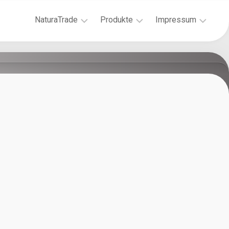
NaturaTrade
Produkte
Impressum
CONSULTING
Wasserstoffperoxid
Datenschutzerklär
3%:
Grundlagen
Liquid
der
&
Reinigung
Gel
Hygiene
Peroxidreiniger:
&
mit
Gesundheit
Wasserstoffperoxid
Auswahl
Peressigsäure
von
/
Desinfektionsmitteln
Alkohol
Kennzeichnung
Peressigsäure
von
Basic
Gefahrstoffen
Fell
Wasserstoffperoxid:
&