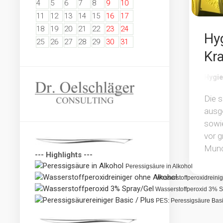
4
5
6
7
8
9
10
11
12
13
14
15
16
17
18
19
20
21
22
23
24
Hyg
25
26
27
28
29
30
31
Kr
Hygi
Die s
ausge
sowi
vor 
Mund
--- Highlights ---
Peressigsäure in Alkohol 
 Wasserstoffperoxidreinig
 Wasserstoffperoxid 3% S
 PES: Peressigsäure Bas