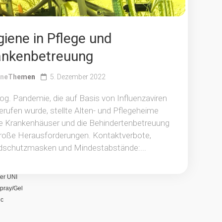
iene in Pflege und
ankenbetreuung
eneThemen
5. Dezember 2022
og. Pandemie, die auf Basis von Influenzaviren
rufen wurde, stellte Alten- und Pflegeheime
e Krankenhäuser und die Behindertenbetreuung
große Herausforderungen. Kontaktverbote,
schutzmasken und Mindestabstände:...
er UNI 
pray/Gel
ic