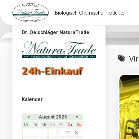
Skip
to
Biologisch-Chemische Produkte
content
Dr. Oelschläger NaturaTrade
Vi
Kalender
«
August 2025
»
Mo
Di
Mi
Do
Fr
Sa
So
1
2
3