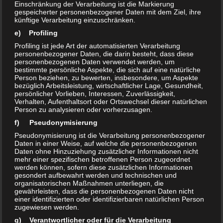
Einschränkung der Verarbeitung ist die Markierung
gespeicherter personenbezogener Daten mit dem Ziel, ihre
künftige Verarbeitung einzuschränken.
Nicht zuletzt sind oxidierende Verbindungen bei der
e) Profiling
Verwendung als Desinfektionsmittel eine wichtige
Profiling ist jede Art der automatisierten Verarbeitung
Verbindungsklasse, weil bei deren Einsatz auch komplexe
personenbezogener Daten, die darin besteht, dass diese
organische Moleküle oxidativ zerstört und deren Funktion
personenbezogenen Daten verwendet werden, um
bestimmte persönliche Aspekte, die sich auf eine natürliche
nachhaltig gestört wird. Lebende Zellen sind aus komplexen
Person beziehen, zu bewerten, insbesondere, um Aspekte
Proteinen aufgebaut, die wiederum aus Aminosäuren
bezüglich Arbeitsleistung, wirtschaftlicher Lage, Gesundheit,
persönlicher Vorlieben, Interessen, Zuverlässigkeit,
bestehen.
Verhalten, Aufenthaltsort oder Ortswechsel dieser natürlichen
Person zu analysieren oder vorherzusagen.
f) Pseudonymisierung
Werden einzelne Bereiche dieser Proteine durch
Pseudonymisierung ist die Verarbeitung personenbezogener
Oxidationsreaktionen verändert, wird die gesamte
Daten in einer Weise, auf welche die personenbezogenen
Proteinstruktur gestört. Die Proteine können ihre
Daten ohne Hinzuziehung zusätzlicher Informationen nicht
mehr einer spezifischen betroffenen Person zugeordnet
ursprüngliche Funktion nicht mehr wahrnehmen und die
werden können, sofern diese zusätzlichen Informationen
Zelle mutiert bzw. stirbt vollständig ab. Somit können durch
gesondert aufbewahrt werden und technischen und
organisatorischen Maßnahmen unterliegen, die
oxidative Prozesse Bakterien, Pilze, Viren und auch Prionen
gewährleisten, dass die personenbezogenen Daten nicht
zerstört werden. Wenn die Oxidation gezielt gegen
einer identifizierten oder identifizierbaren natürlichen Person
zugewiesen werden.
Pathogene (krankmachende Erreger) vorgenommen wird,
g) Verantwortlicher oder für die Verarbeitung
spricht man von
Desinfektion
. Werden Erreger vollständig