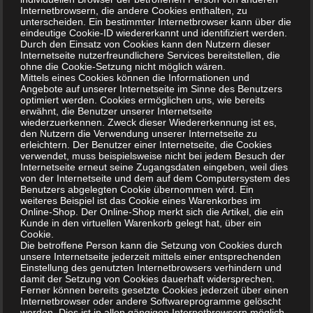
Internetbrowsern, die andere Cookies enthalten, zu
gesundheitsschädliche chlorierte organische Verbindungen
unterscheiden. Ein bestimmter Internetbrowser kann über die
bei der Reaktion mit organischen Molekülen bildet. So wird
eindeutige Cookie-ID wiedererkannt und identifiziert werden.
Durch den Einsatz von Cookies kann den Nutzern dieser
es ebenfalls bei der Trinkwasseraufbereitung anstelle von
Internetseite nutzerfreundlichere Services bereitstellen, die
Chlor eingesetzt.
ohne die Cookie-Setzung nicht möglich wären.
Mittels eines Cookies können die Informationen und
Angebote auf unserer Internetseite im Sinne des Benutzers
optimiert werden. Cookies ermöglichen uns, wie bereits
Ozon
ist ein Gas, welches im Gegensatz zu natürlich
erwähnt, die Benutzer unserer Internetseite
vorkommendem Sauerstoff nicht zwei, sondern drei
wiederzuerkennen. Zweck dieser Wiedererkennung ist es,
den Nutzern die Verwendung unserer Internetseite zu
Sauerstoffatome im Molekül enthält. Aus diesem Grunde ist
erleichtern. Der Benutzer einer Internetseite, die Cookies
es hochreaktiv und zerfällt rasch wieder zum „normalen“,
verwendet, muss beispielsweise nicht bei jedem Besuch der
Internetseite erneut seine Zugangsdaten eingeben, weil dies
zweiatomigen Sauerstoff. Bei diesem Zerfall wirkt es stark
von der Internetseite und dem auf dem Computersystem des
oxidierend und kann auf Zellstrukturen zerstörend wirken.
Benutzers abgelegten Cookie übernommen wird. Ein
weiteres Beispiel ist das Cookie eines Warenkorbes im
Gezielt hergestellt und angewendet kann Ozon zur
Online-Shop. Der Online-Shop merkt sich die Artikel, die ein
Desinfektion von Wasser, Luft und auch Räumen dienen.
Kunde in den virtuellen Warenkorb gelegt hat, über ein
Cookie.
Ozon wirkt effektiver als Chlorbleichmittel und ist wesentlich
Die betroffene Person kann die Setzung von Cookies durch
umweltfreundlicher, da als „Abfallprodukt“ ausschließlich
unsere Internetseite jederzeit mittels einer entsprechenden
Einstellung des genutzten Internetbrowsers verhindern und
reiner (Luft-)Sauerstoff entsteht. Ozon kann mittels
damit der Setzung von Cookies dauerhaft widersprechen.
sogenannter Ozon-Generatoren hergestellt werden, also
Ferner können bereits gesetzte Cookies jederzeit über einen
Internetbrowser oder andere Softwareprogramme gelöscht
unter Verwendung von UV-Licht oder mittels einer
werden. Dies ist in allen gängigen Internetbrowsern möglich.