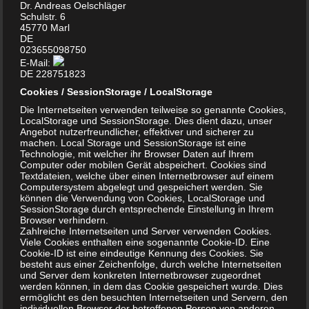
das Reinigungs- und Desinfektionsmittel der Wahl. Schon
Dr. Andreas Oelschläger
Schulstr. 6
bei niedrigen Konzentrationen ab 1% wirkt es bleichend und
45770 Marl
stark desinfizierend. Die stark alkalischen Lösungen
DE
023655098750
zerfallen schnell in Sauerstoff und Natriumchlorid
E-Mail:
(Kochsalz). Nachteilig wirkt sich der auftretende
DE 228751823
Chlorgeruch bei der Anwendung aus, so dass stets gut
Cookies / SessionStorage / LocalStorage
gelüftet werden muss. Besondere Vorsicht ist geboten,
Die Internetseiten verwenden teilweise so genannte Cookies,
wenn Chlorreiniger mit Säuren in Kontakt kommen, wie z.B.
LocalStorage und SessionStorage. Dies dient dazu, unser
Angebot nutzerfreundlicher, effektiver und sicherer zu
mit kalklösenden Sanitärreinigern. Das Hypochlorit zersetzt
machen. Local Storage und SessionStorage ist eine
sich in diesem Fall spontan zu Chlorgas, was
Technologie, mit welcher ihr Browser Daten auf Ihrem
Computer oder mobilen Gerät abspeichert. Cookies sind
lebensgefährliche Auswirkungen haben kann. Weit verbreitet
Textdateien, welche über einen Internetbrowser auf einem
war diese Chlorverbindung auch in der Textil- und
Computersystem abgelegt und gespeichert werden. Sie
können die Verwendung von Cookies, LocalStorage und
Paiperindustrie als Bleichmittel. Heute werden vorrangig
SessionStorage durch entsprechende Einstellung in Ihrem
umweltfreundlichere Bleichmittel auf Sauerstoffbasis
Browser verhindern.
Zahlreiche Internetseiten und Server verwenden Cookies.
verwendet.
Viele Cookies enthalten eine sogenannte Cookie-ID. Eine
Cookie-ID ist eine eindeutige Kennung des Cookies. Sie
besteht aus einer Zeichenfolge, durch welche Internetseiten
Chlordioxid
, welches ebenfalls nicht mit gasförmigem Chlor
und Server dem konkreten Internetbrowser zugeordnet
werden können, in dem das Cookie gespeichert wurde. Dies
zu verwechseln ist, hat in der Technik den Einsatz von
ermöglicht es den besuchten Internetseiten und Servern, den
Chlorgas weitgehend ersetzt, da es weniger giftige oder
individuellen Browser der betroffenen Person von anderen