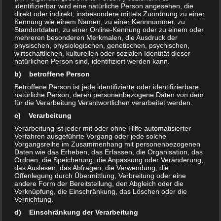
identifizierbar wird eine natürliche Person angesehen, die
klassisches Beispiel ist die Verbrennung von Kohlenstoff
direkt oder indirekt, insbesondere mittels Zuordnung zu einer
bzw. von kohlenstoffhaltigen Molekülen. Es entstehen stets
Kennung wie einem Namen, zu einer Kennnummer, zu
Standortdaten, zu einer Online-Kennung oder zu einem oder
Kohlenoxide, die sich als neu entstehende Gase
mehreren besonderen Merkmalen, die Ausdruck der
verflüchtigen können.
physischen, physiologischen, genetischen, psychischen,
wirtschaftlichen, kulturellen oder sozialen Identität dieser
natürlichen Person sind, identifiziert werden kann.
Allerdings existieren noch eine ganze Reihe viel stärkerer
b) betroffene Person
Oxidationsmittel als gasförmiger Luftsauerstoff. Solche
Betroffene Person ist jede identifizierte oder identifizierbare
starken Oxidationsmittel wären beispielsweise Ozon, Fluor,
natürliche Person, deren personenbezogene Daten von dem
für die Verarbeitung Verantwortlichen verarbeitet werden.
Chlor, Hypochlorite, Permanganate, Schwefeloxide,
c) Verarbeitung
Stickoxide, Perborate, Percarbonate, Persäuren und
Verarbeitung ist jeder mit oder ohne Hilfe automatisierter
Peroxide wie z.B. das Wasserstoffperoxid. Ein Einsatz von
Verfahren ausgeführte Vorgang oder jede solche
Oxidationsmitteln findet u.a. beim Waschen und Bleichen
Vorgangsreihe im Zusammenhang mit personenbezogenen
Daten wie das Erheben, das Erfassen, die Organisation, das
von Textilien oder in der Papierherstellung statt. Bei der
Ordnen, die Speicherung, die Anpassung oder Veränderung,
Herstellung von Feuerwerkskörpern wird traditionell mit
das Auslesen, das Abfragen, die Verwendung, die
Offenlegung durch Übermittlung, Verbreitung oder eine
Nitratsalzen, Chloraten, Perchloraten oder anderen
andere Form der Bereitstellung, den Abgleich oder die
sauerstoffliefernden Salzen gearbeitet.
Verknüpfung, die Einschränkung, das Löschen oder die
Vernichtung.
d) Einschränkung der Verarbeitung
Desinfektion durch Oxidation