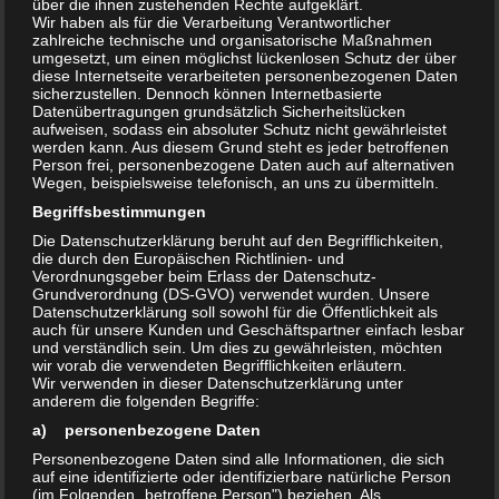
Und was hat Oxidation eigentlich mit Desinfektion zu tun?
über die ihnen zustehenden Rechte aufgeklärt.
Wir haben als für die Verarbeitung Verantwortlicher
Eine von mehreren Definitionen für Oxidation beschreibt
zahlreiche technische und organisatorische Maßnahmen
eine chemische Reaktion zwischen einem Element oder
umgesetzt, um einen möglichst lückenlosen Schutz der über
diese Internetseite verarbeiteten personenbezogenen Daten
einer chemischen Verbindung mit dem Element
sicherzustellen. Dennoch können Internetbasierte
Sauerstoff. So kann sich beispielsweise aus dem
Datenübertragungen grundsätzlich Sicherheitslücken
aufweisen, sodass ein absoluter Schutz nicht gewährleistet
Element Eisen die chemische Verbindung Eisenoxid
werden kann. Aus diesem Grund steht es jeder betroffenen
bilden. Dabei werden dem Eisen Elektronen entzogen,
Person frei, personenbezogene Daten auch auf alternativen
Wegen, beispielsweise telefonisch, an uns zu übermitteln.
die das Element Sauerstoff übernimmt. Das Eisen wird
Begriffsbestimmungen
demnach oxidiert und der Sauerstoff reduziert. Diese
Reaktion wird auch Redoxreaktion genannt.
Die Datenschutzerklärung beruht auf den Begrifflichkeiten,
die durch den Europäischen Richtlinien- und
Verordnungsgeber beim Erlass der Datenschutz-
Grundverordnung (DS-GVO) verwendet wurden. Unsere
Soweit so gut. Aber die Verhältnisse sind weitaus
Datenschutzerklärung soll sowohl für die Öffentlichkeit als
komplizierter. Es gibt eine Vielzahl verschiedener
auch für unsere Kunden und Geschäftspartner einfach lesbar
und verständlich sein. Um dies zu gewährleisten, möchten
Möglichkeiten von Redoxreaktionen, und eigentlich ist fast
wir vorab die verwendeten Begrifflichkeiten erläutern.
jede chemische Reaktion unter dieser Kategorie
Wir verwenden in dieser Datenschutzerklärung unter
anderem die folgenden Begriffe:
einzuordnen. Das Resultat solcher Reaktionen sind stets
a) personenbezogene Daten
neu entstehende chemische Verbindungen mit neuen
Personenbezogene Daten sind alle Informationen, die sich
Eigenschaften. Die ursprünglichen Eigenschaften der
auf eine identifizierte oder identifizierbare natürliche Person
Reaktanten gehen dabei vollständig verloren. Ein
(im Folgenden „betroffene Person") beziehen. Als