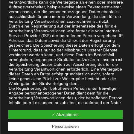
Verantwortliche kann die Weitergabe an einen oder mehrere
Sauerstoff, Essigsäure und Wasser, was diese
Auftragsverarbeiter, beispielsweise einen Paketdienstleister,
veranlassen, der die personenbezogenen Daten ebenfalls
Verbindungsklasse äußerst umweltfreundlich macht.
ausschließlich für eine interne Verwendung, die dem für die
Verarbeitung Verantwortlichen zuzurechnen ist, nutzt.
Durch eine Registrierung auf der Internetseite des für die
.
Verarbeitung Verantwortlichen wird ferner die vom Internet-
Service-Provider (ISP) der betroffenen Person vergebene IP-
Adresse, das Datum sowie die Uhrzeit der Registrierung
gespeichert. Die Speicherung dieser Daten erfolgt vor dem
Mehr zum Thema
Hintergrund, dass nur so der Missbrauch unserer Dienste
verhindert werden kann, und diese Daten im Bedarfsfall
ermöglichen, begangene Straftaten aufzuklären. Insofern ist
die Speicherung dieser Daten zur Absicherung des für die
______________________________________
Verarbeitung Verantwortlichen erforderlich. Eine Weitergabe
dieser Daten an Dritte erfolgt grundsätzlich nicht, sofern
keine gesetzliche Pflicht zur Weitergabe besteht oder die
wikipedia.org
Weitergabe der Strafverfolgung dient.
Die Registrierung der betroffenen Person unter freiwilliger
Desinfektion
Angabe personenbezogener Daten dient dem für die
Verarbeitung Verantwortlichen dazu, der betroffenen Person
Inhalte oder Leistungen anzubieten, die aufgrund der Natur
wikipedia.org
der Sache nur registrierten Benutzern angeboten werden
können. Registrierten Personen steht die Möglichkeit frei, die
Chlordioxid
✓ Akzeptieren
bei der Registrierung angegebenen personenbezogenen
Daten jederzeit abzuändern oder vollständig aus dem
Datenbestand des für die Verarbeitung Verantwortlichen
Personalisieren
wikipedia.org
löschen zu lassen.