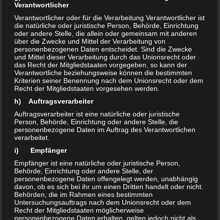
Verantwortlicher
eliminiert, handelt es sich um
Sterilisation
.
Verantwortlicher oder für die Verarbeitung Verantwortlicher ist
die natürliche oder juristische Person, Behörde, Einrichtung
oder andere Stelle, die allein oder gemeinsam mit anderen
Wer also eine gründliche Desinfektionsmaßnahme
über die Zwecke und Mittel der Verarbeitung von
durchführen will, benötigt ein
wirksames
personenbezogenen Daten entscheidet. Sind die Zwecke
und Mittel dieser Verarbeitung durch das Unionsrecht oder
Oxidationsmittel
und ein wenig Erfahrung. Grundsätzlich
das Recht der Mitgliedstaaten vorgegeben, so kann der
kann auch mit geeigneten, nicht oxidierend wirkenden
Verantwortliche beziehungsweise können die bestimmten
Kriterien seiner Benennung nach dem Unionsrecht oder dem
Verbindungen eine Desinfektion durchgeführt werden.
Recht der Mitgliedstaaten vorgesehen werden.
Allerdings haben sich bereits viele Erreger gegen die
h) Auftragsverarbeiter
gängigen und biozid wirkenden chemischen Verbindungen
Auftragsverarbeiter ist eine natürliche oder juristische
gewappnet. Sie sind schlichtweg
resistent gegen die
Person, Behörde, Einrichtung oder andere Stelle, die
personenbezogene Daten im Auftrag des Verantwortlichen
gängigen Desinfektionsmittel
. Häufig eingesetzte Biozide
verarbeitet.
wirken einfach nicht gegen alle Erreger, sondern nur selektiv,
i) Empfänger
d.h. einige Arten von Erregern werden eliminiert, andere
Empfänger ist eine natürliche oder juristische Person,
jedoch nicht.
Behörde, Einrichtung oder andere Stelle, der
personenbezogene Daten offengelegt werden, unabhängig
davon, ob es sich bei ihr um einen Dritten handelt oder nicht.
Welche Oxidationsmittel eignen sich zur
Behörden, die im Rahmen eines bestimmten
Untersuchungsauftrags nach dem Unionsrecht oder dem
Desinfektion?
Recht der Mitgliedstaaten möglicherweise
personenbezogene Daten erhalten, gelten jedoch nicht als