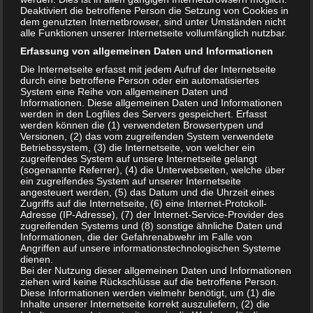
elektrischen Entladung bei Spannungen von über 5.000 Volt
Deaktiviert die betroffene Person die Setzung von Cookies in
dem genutzten Internetbrowser, sind unter Umständen nicht
(Corona).
alle Funktionen unserer Internetseite vollumfänglich nutzbar.
Erfassung von allgemeinen Daten und Informationen
Eines der bekanntesten Peroxide auf Sauerstoffbasis ist
Die Internetseite erfasst mit jedem Aufruf der Internetseite
das
durch eine betroffene Person oder ein automatisiertes
Wasserstoffperoxid
. Es wird zum Entfärben, Bleichen
System eine Reihe von allgemeinen Daten und
und zur Desinfektion benutzt. Je nach Konzentration kann
Informationen. Diese allgemeinen Daten und Informationen
es ab 3% Gehalt zur Desinfektion oder ab höheren
werden in den Logfiles des Servers gespeichert. Erfasst
werden können die (1) verwendeten Browsertypen und
Konzentrationen auch zum Bleichen genutzt werden. Die im
Versionen, (2) das vom zugreifenden System verwendete
Handel verfügbaren 30- und 50%igen wässrigen Lösungen
Betriebssystem, (3) die Internetseite, von welcher ein
zugreifendes System auf unsere Internetseite gelangt
sind jedoch gefährlich, ätzend und brandfördernd.
(sogenannte Referrer), (4) die Unterwebseiten, welche über
ein zugreifendes System auf unserer Internetseite
angesteuert werden, (5) das Datum und die Uhrzeit eines
Wesentlich stärker und reaktiver als Wasserstoffperoxid
Zugriffs auf die Internetseite, (6) eine Internet-Protokoll-
Adresse (IP-Adresse), (7) der Internet-Service-Provider des
wirken die organischen Persäuren, sogenannte
zugreifenden Systems und (8) sonstige ähnliche Daten und
Peroxycarbonsäuren. Der bekannteste Vertreter dieser
Informationen, die der Gefahrenabwehr im Falle von
Angriffen auf unsere informationstechnologischen Systeme
Verbindungen ist die
Peressigsäure
(PES), die im
dienen.
großtechnischen Maßstab hergestellt wird, und Bereits in
Bei der Nutzung dieser allgemeinen Daten und Informationen
ziehen wird keine Rückschlüsse auf die betroffene Person.
Konzentrationen ab 0,1% bestens zu Desinfektionszwecken
Diese Informationen werden vielmehr benötigt, um (1) die
geeignet ist. Peressigsäure wirkt gegen alle Arten von
Inhalte unserer Internetseite korrekt auszuliefern, (2) die