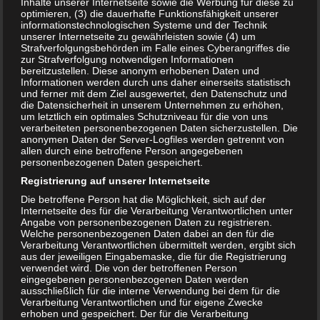
Inhalte unserer Internetseite sowie die Werbung für diese zu
Erregern und wirkt somit bakterizid, sporizid, fungizid und
optimieren, (3) die dauerhafte Funktionsfähigkeit unserer
viruzid. Ab einer Konzentration von ca. 0,5% riecht
informationstechnologischen Systeme und der Technik
unserer Internetseite zu gewährleisten sowie (4) um
Peressigsäure allerdings schon stechend und unangenehm,
Strafverfolgungsbehörden im Falle eines Cyberangriffes die
so dass für den Endanwender geeignete
zur Strafverfolgung notwendigen Informationen
bereitzustellen. Diese anonym erhobenen Daten und
anwendungsfertige Mischungen bzw. Konzentrate weitere
Informationen werden durch uns daher einerseits statistisch
Inhaltsstoffe enthalten müssen, um diesen Effekt zu
und ferner mit dem Ziel ausgewertet, den Datenschutz und
die Datensicherheit in unserem Unternehmen zu erhöhen,
minimieren. Lösungen mit einer PES-Konzentration ab ca.
um letztlich ein optimales Schutzniveau für die von uns
0,3% können bereits zur Entsorgung von Zellkulturen (Agar
verarbeiteten personenbezogenen Daten sicherzustellen. Die
anonymen Daten der Server-Logfiles werden getrennt von
Petrischalen) verwendet werden, wenn diese über Nacht
allen durch eine betroffene Person angegebenen
darin aufbewahrt werden. Im Seuchenfall werden neben
personenbezogenen Daten gespeichert.
Hypochlorit-haltigen Lösungen (siehe oben) auch
Registrierung auf unserer Internetseite
Desinfektionslösungen mit 1%iger PES zur Entseuchung von
Die betroffene Person hat die Möglichkeit, sich auf der
Internetseite des für die Verarbeitung Verantwortlichen unter
PSA sowie der Umgebung verwendet. Peressigsäure im
Angabe von personenbezogenen Daten zu registrieren.
Konzentrationsbereich zwischen 0,1% und 1% ist somit eine
Welche personenbezogenen Daten dabei an den für die
Verarbeitung Verantwortlichen übermittelt werden, ergibt sich
universell und weitgehend gefahrlos anwendbare Flüssigkeit
aus der jeweiligen Eingabemaske, die für die Registrierung
zur hygienischen Reinigung bzw. Desinfektion, da sie
verwendet wird. Die von der betroffenen Person
eingegebenen personenbezogenen Daten werden
organische Moleküle aus dem unbelebten sowie auch aus
ausschließlich für die interne Verwendung bei dem für die
dem belebten Bereich schnell oxidiert und unschädlich
Verarbeitung Verantwortlichen und für eigene Zwecke
erhoben und gespeichert. Der für die Verarbeitung
macht. Die Abprodukte bestehen ausschließlich aus