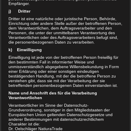
Empfänger.
Wer hingegen eine geeignete,
oxidierend wirkende
j) Dritter
chemische Verbindung zu Reinigungszwecken
benutzt,
Dritter ist eine natürliche oder juristische Person, Behörde,
Einrichtung oder andere Stelle außer der betroffenen Person,
kann davon ausgehen, dass auch alle Arten von Erregern
dem Verantwortlichen, dem Auftragsverarbeiter und den
angegriffen werden. Das wäre dann eine sichere
Personen, die unter der unmittelbaren Verantwortung des
Verantwortlichen oder des Auftragsverarbeiters befugt sind,
Desinfektionsmaßnahme. Aber Vorsicht! Zu stark wirkende
die personenbezogenen Daten zu verarbeiten.
und zu hoch konzentrierte Oxidationsmittel machen auch
k) Einwilligung
vor menschlichen Körperzellen und empfindlichen
Einwilligung ist jede von der betroffenen Person freiwillig für
Oberflächen nicht Halt und können mitunter erheblichen
den bestimmten Fall in informierter Weise und
Schaden anrichten.
unmissverständlich abgegebene Willensbekundung in Form
einer Erklärung oder einer sonstigen eindeutigen
bestätigenden Handlung, mit der die betroffene Person zu
verstehen gibt, dass sie mit der Verarbeitung der sie
Das Standardprodukt für alle Zwecke ist die
Chlorbleiche
betreffenden personenbezogenen Daten einverstanden ist.
(Natrium-Hypochlorit, nicht Chlor!)
. Im Handel als
Name und Anschrift des für die Verarbeitung
Chlorreiniger kostengünstig erhältlich und schnell wirkend
Verantwortlichen
kann es fast überall eingesetzt werden. Gegen üble
Verantwortlicher im Sinne der Datenschutz-
Grundverordnung, sonstiger in den Mitgliedstaaten der
Gerüche, Verfärbungen im Fliesenspiegel, gegen
Europäischen Union geltenden Datenschutzgesetze und
Schwarzschimmelbefall an Decken, Wänden und in
anderer Bestimmungen mit datenschutzrechtlichem
Charakter ist die:
Silikonfugen. In der fleischverarbeitenden Industrie ist es
Dr. Oelschläger NatiuraTrade