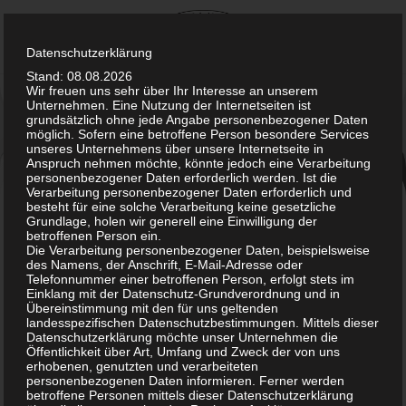
Skip
to
content
Datenschutzerklärung
Stand: 08.08.2026
Wir freuen uns sehr über Ihr Interesse an unserem
Unternehmen. Eine Nutzung der Internetseiten ist
grundsätzlich ohne jede Angabe personenbezogener Daten
möglich. Sofern eine betroffene Person besondere Services
unseres Unternehmens über unsere Internetseite in
Anspruch nehmen möchte, könnte jedoch eine Verarbeitung
personenbezogener Daten erforderlich werden. Ist die
Verarbeitung personenbezogener Daten erforderlich und
Desinfektion mit Sauerstoff:
besteht für eine solche Verarbeitung keine gesetzliche
Grundlage, holen wir generell eine Einwilligung der
betroffenen Person ein.
Oxidation
Die Verarbeitung personenbezogener Daten, beispielsweise
des Namens, der Anschrift, E-Mail-Adresse oder
Telefonnummer einer betroffenen Person, erfolgt stets im
HygieneThemen
24. Juni 2021
chefadministrator
Einklang mit der Datenschutz-Grundverordnung und in
Übereinstimmung mit den für uns geltenden
landesspezifischen Datenschutzbestimmungen. Mittels dieser
Datenschutzerklärung möchte unser Unternehmen die
Was ist eigentlich eine Oxidation?
Öffentlichkeit über Art, Umfang und Zweck der von uns
erhobenen, genutzten und verarbeiteten
personenbezogenen Daten informieren. Ferner werden
betroffene Personen mittels dieser Datenschutzerklärung