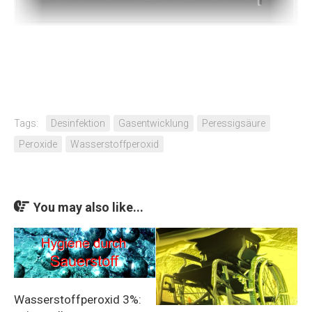
.
Tags:
Desinfektion
Gasentwicklung
Peressigsäure
Peroxide
Wasserstoffperoxid
You may also like...
Wasserstoffperoxid 3%: