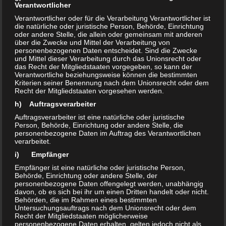
Verantwortlicher
Verantwortlicher oder für die Verarbeitung Verantwortlicher ist
die natürliche oder juristische Person, Behörde, Einrichtung
oder andere Stelle, die allein oder gemeinsam mit anderen
über die Zwecke und Mittel der Verarbeitung von
personenbezogenen Daten entscheidet. Sind die Zwecke
und Mittel dieser Verarbeitung durch das Unionsrecht oder
das Recht der Mitgliedstaaten vorgegeben, so kann der
Verantwortliche beziehungsweise können die bestimmten
Kriterien seiner Benennung nach dem Unionsrecht oder dem
Recht der Mitgliedstaaten vorgesehen werden.
h) Auftragsverarbeiter
kostengünstigere
Peroxid Hygiene-
Sprühreiniger
Universal
ohne Alkohol, ebenfalls auf Basis
Auftragsverarbeiter ist eine natürliche oder juristische
Person, Behörde, Einrichtung oder andere Stelle, die
von Wasserstoffperoxid und Peressigsäure, ist ein
personenbezogene Daten im Auftrag des Verantwortlichen
anwendungsfertiger oxidierender Hygienereiniger, welcher
verarbeitet.
für alle Flächen geeignet ist und die gleiche Wirkung wie die
i) Empfänger
Peressigsäure Alkohol-Varianten verspricht. Der alkoholfreie
Empfänger ist eine natürliche oder juristische Person,
Behörde, Einrichtung oder andere Stelle, der
Sprühreiniger oxidiert viele, auf organischer Basis
personenbezogene Daten offengelegt werden, unabhängig
existierende Moleküle.
davon, ob es sich bei ihr um einen Dritten handelt oder nicht.
Behörden, die im Rahmen eines bestimmten
Untersuchungsauftrags nach dem Unionsrecht oder dem
Recht der Mitgliedstaaten möglicherweise
Für den Sanitärbereich, also in allen Nassbereichen (Küche,
personenbezogene Daten erhalten, gelten jedoch nicht als