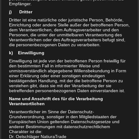
Bad, Toilette etc.), sollte der
Peroxid Hygiene-
Empfänger.
Sprühreiniger
Sanitär
eingesetzt werden. Der Reiniger
j) Dritter
enthält zusätzlich Säure und löst Kalkablagerungen und
Dritter ist eine natürliche oder juristische Person, Behörde,
andere anorganische Verschmutzungen bestens auf.
Einrichtung oder andere Stelle außer der betroffenen Person,
dem Verantwortlichen, dem Auftragsverarbeiter und den
Besonders der
Schimmelbildung
wird bei regelmäßiger
Personen, die unter der unmittelbaren Verantwortung des
Anwendung ideal vorgebeugt.
Verantwortlichen oder des Auftragsverarbeiters befugt sind,
die personenbezogenen Daten zu verarbeiten.
k) Einwilligung
Zur großflächigen
Einwilligung ist jede von der betroffenen Person freiwillig für
Reinigung eignen
den bestimmten Fall in informierter Weise und
unmissverständlich abgegebene Willensbekundung in Form
sich besonders
einer Erklärung oder einer sonstigen eindeutigen
bestätigenden Handlung, mit der die betroffene Person zu
verstehen gibt, dass sie mit der Verarbeitung der sie
betreffenden personenbezogenen Daten einverstanden ist.
Name und Anschrift des für die Verarbeitung
Verantwortlichen
Verantwortlicher im Sinne der Datenschutz-
Grundverordnung, sonstiger in den Mitgliedstaaten der
Europäischen Union geltenden Datenschutzgesetze und
anderer Bestimmungen mit datenschutzrechtlichem
Charakter ist die:
Dr. Oelschläger NatiuraTrade