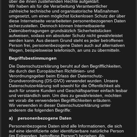
Krankenhäuser und die Behindertenbetreuung vor große
über die ihnen zustehenden Rechte aufgeklärt.
Wir haben als für die Verarbeitung Verantwortlicher
Herausforderungen. Kontaktverbote, Mundschutzmasken
zahlreiche technische und organisatorische Maßnahmen
und Mindestabstände: verzweifelte Maßnahmen, um die
umgesetzt, um einen möglichst lückenlosen Schutz der über
diese Internetseite verarbeiteten personenbezogenen Daten
Ausbreitung von Krankheitserregern einigermaßen
sicherzustellen. Dennoch können Internetbasierte
einzudämmen.
Datenübertragungen grundsätzlich Sicherheitslücken
aufweisen, sodass ein absoluter Schutz nicht gewährleistet
werden kann. Aus diesem Grund steht es jeder betroffenen
Person frei, personenbezogene Daten auch auf alternativen
Aber es ist möglicherweise nicht allen klar:
die Viren
Wegen, beispielsweise telefonisch, an uns zu übermitteln.
bleiben
und werden früher oder später jeden erreichen. Die
Begriffsbestimmungen
Frage ist nur, wie der eigene Organismus mit diesen
Die Datenschutzerklärung beruht auf den Begrifflichkeiten,
Eindringlingen umgeht. Die meisten Infizierten bemerken
die durch den Europäischen Richtlinien- und
Verordnungsgeber beim Erlass der Datenschutz-
den Befall gar nicht einmal. Manche erleiden typische
Grundverordnung (DS-GVO) verwendet wurden. Unsere
Grippesymptome und einige wenige müssen schwierige
Datenschutzerklärung soll sowohl für die Öffentlichkeit als
auch für unsere Kunden und Geschäftspartner einfach lesbar
Komplikationen bewältigen oder sterben sogar an den
und verständlich sein. Um dies zu gewährleisten, möchten
Folgen dieser Infektion.
wir vorab die verwendeten Begrifflichkeiten erläutern.
Wir verwenden in dieser Datenschutzerklärung unter
anderem die folgenden Begriffe:
Insbesondere in der Krankenpflege, in
a) personenbezogene Daten
Behinderteneinrichtungen oder der Altenpflege müssen
Personenbezogene Daten sind alle Informationen, die sich
regelmäßig
auf eine identifizierte oder identifizierbare natürliche Person
besondere Hygienemaßnahmen
durchgeführt
(im Folgenden „betroffene Person") beziehen. Als