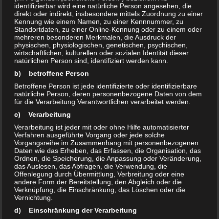
werden, weil in diesen Bereichen eben auch die
identifizierbar wird eine natürliche Person angesehen, die
gefährdeten Risikogruppen
direkt oder indirekt, insbesondere mittels Zuordnung zu einer
zu finden sind. Die richtigen
Kennung wie einem Namen, zu einer Kennnummer, zu
Hygienepläne
in Kombination mit geeigneten
Standortdaten, zu einer Online-Kennung oder zu einem oder
Hygienereinigern
mehreren besonderen Merkmalen, die Ausdruck der
und einem umsichtigen Umgang
physischen, physiologischen, genetischen, psychischen,
miteinander kann Leben schützen. Mehr aber nicht.
wirtschaftlichen, kulturellen oder sozialen Identität dieser
natürlichen Person sind, identifiziert werden kann.
b) betroffene Person
Die
alkoholischen
Betroffene Person ist jede identifizierte oder identifizierbare
Hygienereiniger
PES Alkohol
natürliche Person, deren personenbezogene Daten von dem
Pro
und
Plus
mit
für die Verarbeitung Verantwortlichen verarbeitet werden.
Wasserstoffperoxid und
c) Verarbeitung
Peressigsäure
weisen einen
Verarbeitung ist jeder mit oder ohne Hilfe automatisierter
Verfahren ausgeführte Vorgang oder jede solche
relativ geringen
Vorgangsreihe im Zusammenhang mit personenbezogenen
Alkoholgehalt auf und sind
Daten wie das Erheben, das Erfassen, die Organisation, das
Ordnen, die Speicherung, die Anpassung oder Veränderung,
hochwirksam. Sie
das Auslesen, das Abfragen, die Verwendung, die
neutralisieren Uringeruch,
Offenlegung durch Übermittlung, Verbreitung oder eine
andere Form der Bereitstellung, den Abgleich oder die
Schweissgeruch,
Verknüpfung, die Einschränkung, das Löschen oder die
Blutflecken, Weinflecken
Vernichtung.
u.a.. Direkt
d) Einschränkung der Verarbeitung
anwendungsfertig trocknen