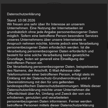
Skip
to
content
Datenschutzerklärung
Stand: 10.08.2026
Wir freuen uns sehr über Ihr Interesse an unserem
Unternehmen. Eine Nutzung der Internetseiten ist
grundsätzlich ohne jede Angabe personenbezogener Daten
möglich. Sofern eine betroffene Person besondere Services
unseres Unternehmens über unsere Internetseite in
Anspruch nehmen möchte, könnte jedoch eine Verarbeitung
personenbezogener Daten erforderlich werden. Ist die
Verarbeitung personenbezogener Daten erforderlich und
Hygiene in Pflege und
besteht für eine solche Verarbeitung keine gesetzliche
Grundlage, holen wir generell eine Einwilligung der
betroffenen Person ein.
Krankenbetreuung
Die Verarbeitung personenbezogener Daten, beispielsweise
des Namens, der Anschrift, E-Mail-Adresse oder
Telefonnummer einer betroffenen Person, erfolgt stets im
HygieneThemen
5. Dezember 2022
Einklang mit der Datenschutz-Grundverordnung und in
chefadministrator
Übereinstimmung mit den für uns geltenden
landesspezifischen Datenschutzbestimmungen. Mittels dieser
Datenschutzerklärung möchte unser Unternehmen die
Öffentlichkeit über Art, Umfang und Zweck der von uns
Die sog.
erhobenen, genutzten und verarbeiteten
Pandemie
, die auf Basis von
Influenzaviren
personenbezogenen Daten informieren. Ferner werden
ausgerufen wurde, stellte Alten- und Pflegeheime sowie
betroffene Personen mittels dieser Datenschutzerklärung