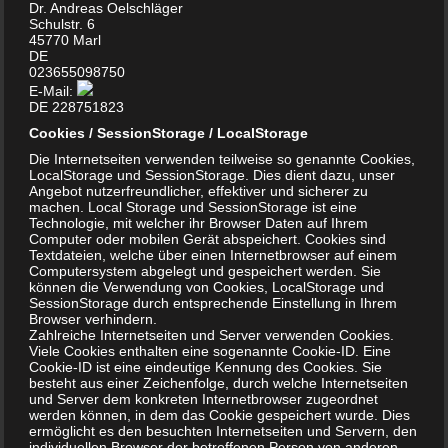
Dr. Andreas Oelschläger
Schulstr. 6
45770 Marl
DE
peressigsäurehaltige Reinigungskonzentrate
(
PES
023655098750
E-Mail:
BasicPlus
0,8%), die keinen Alkohol an die Umgebung
DE 228751823
abgeben, gut benetzen, schwach schäumen und mit
Cookies / SessionStorage / LocalStorage
Wasser nach Bedarf verdünnt werden können.
Die Internetseiten verwenden teilweise so genannte Cookies,
LocalStorage und SessionStorage. Dies dient dazu, unser
Angebot nutzerfreundlicher, effektiver und sicherer zu
Die chemischen Stoffe
Peressigsäure und
machen. Local Storage und SessionStorage ist eine
Technologie, mit welcher ihr Browser Daten auf Ihrem
Wasserstoffperoxid
im schwach sauren Bereich werden
Computer oder mobilen Gerät abspeichert. Cookies sind
seit Jahrzehnten auch standardmäßig zur
Textdateien, welche über einen Internetbrowser auf einem
Computersystem abgelegt und gespeichert werden. Sie
Seuchenbekämpfung
und
Desinfektion
in allen
können die Verwendung von Cookies, LocalStorage und
Lebensbereichen eingesetzt. Die schnelle Wirkung gegen
SessionStorage durch entsprechende Einstellung in Ihrem
Browser verhindern.
alle Arten von Erregern favorisiert Peroxide für den Einsatz in
Zahlreiche Internetseiten und Server verwenden Cookies.
allen sensiblen Bereichen, in denen Hygiene höchste
Viele Cookies enthalten eine sogenannte Cookie-ID. Eine
Cookie-ID ist eine eindeutige Kennung des Cookies. Sie
Priorität genießt.
besteht aus einer Zeichenfolge, durch welche Internetseiten
und Server dem konkreten Internetbrowser zugeordnet
werden können, in dem das Cookie gespeichert wurde. Dies
siehe auch:
Informationen zur Peressigsäure
ermöglicht es den besuchten Internetseiten und Servern, den
individuellen Browser der betroffenen Person von anderen