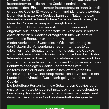
Internetbrowsern, die andere Cookies enthalten, zu
unterscheiden. Ein bestimmter Internetbrowser kann über die
.
eindeutige Cookie-ID wiedererkannt und identifiziert werden.
Durch den Einsatz von Cookies kann den Nutzern dieser
Internetseite nutzerfreundlichere Services bereitstellen, die
ohne die Cookie-Setzung nicht möglich wären.
Mittels eines Cookies können die Informationen und
Angebote auf unserer Internetseite im Sinne des Benutzers
Innovative biologisch – chemische
optimiert werden. Cookies ermöglichen uns, wie bereits
erwähnt, die Benutzer unserer Internetseite
Produkte
wiederzuerkennen. Zweck dieser Wiedererkennung ist es,
den Nutzern die Verwendung unserer Internetseite zu
erleichtern. Der Benutzer einer Internetseite, die Cookies
Hygiene & Gesundheit in Haushalt, Gewerbe, Industrie, Medizin, Tierhaltung
verwendet, muss beispielsweise nicht bei jedem Besuch der
Internetseite erneut seine Zugangsdaten eingeben, weil dies
von der Internetseite und dem auf dem Computersystem des
Benutzers abgelegten Cookie übernommen wird. Ein
weiteres Beispiel ist das Cookie eines Warenkorbes im
Online-Shop. Der Online-Shop merkt sich die Artikel, die ein
Kunde in den virtuellen Warenkorb gelegt hat, über ein
Cookie.
Die betroffene Person kann die Setzung von Cookies durch
unsere Internetseite jederzeit mittels einer entsprechenden
.
Einstellung des genutzten Internetbrowsers verhindern und
damit der Setzung von Cookies dauerhaft widersprechen.
Ferner können bereits gesetzte Cookies jederzeit über einen
Internetbrowser oder andere Softwareprogramme gelöscht
werden. Dies ist in allen gängigen Internetbrowsern möglich.
✓ Akzeptieren