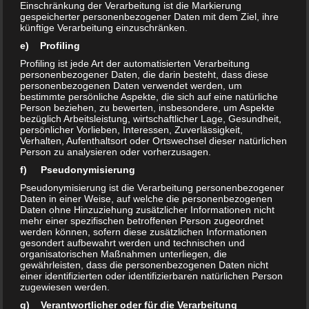
Einschränkung der Verarbeitung ist die Markierung
sie gut ab und sind darüber
gespeicherter personenbezogener Daten mit dem Ziel, ihre
künftige Verarbeitung einzuschränken.
hinaus bei Hautkontakt auch gut hautverträglich.
e) Profiling
Profiling ist jede Art der automatisierten Verarbeitung
PES Alkohol
Pro
: wenig Tenside, universell einsetzbar – alle
personenbezogener Daten, die darin besteht, dass diese
Materialien wie Kleidung, alle Arten von Oberflächen etc..
personenbezogenen Daten verwendet werden, um
bestimmte persönliche Aspekte, die sich auf eine natürliche
Empfehlung:
PES Alkohol
Pro
gegen
Uringeruch
und
Person beziehen, zu bewerten, insbesondere, um Aspekte
Schweissgeruch
bezüglich Arbeitsleistung, wirtschaftlicher Lage, Gesundheit,
in Kleidung/Textilien, insbesondere bei
persönlicher Vorlieben, Interessen, Zuverlässigkeit,
Inkontinenz / Bettlägerigkeit..
Verhalten, Aufenthaltsort oder Ortswechsel dieser natürlichen
PES Alkohol
Person zu analysieren oder vorherzusagen.
Plus
: höherer Tensidgehalt, bessere
Reinigungsleistung, besonders in Nassbereichen
f) Pseudonymisierung
(Sauerreiniger, Hautkontakt vermeiden).
Pseudonymisierung ist die Verarbeitung personenbezogener
Daten in einer Weise, auf welche die personenbezogenen
Daten ohne Hinzuziehung zusätzlicher Informationen nicht
mehr einer spezifischen betroffenen Person zugeordnet
Der etwas
werden können, sofern diese zusätzlichen Informationen
gesondert aufbewahrt werden und technischen und
organisatorischen Maßnahmen unterliegen, die
gewährleisten, dass die personenbezogenen Daten nicht
einer identifizierten oder identifizierbaren natürlichen Person
zugewiesen werden.
g) Verantwortlicher oder für die Verarbeitung